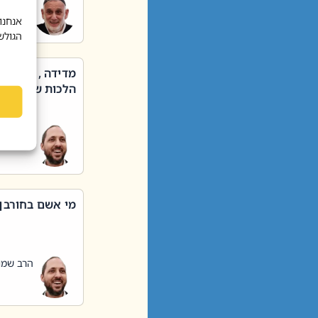
הרב שאול
אנחנו
הגולש
מדידה , קניה ,
הלכות שבת – סי
הרב שמו
מי אשם בחורבן
הרב שמו