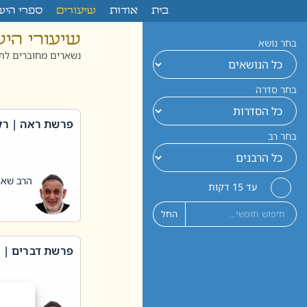
לתוכן
בית
אודות
שיעורים
ספרי היש
שיעורי הי
בחר נושא
נשארים מחוברים לתו
בחר סדרה
פרשת ראה | רק
בחר רב
הרב שאול
עד 15 דקות
החל
פרשת דברים | 