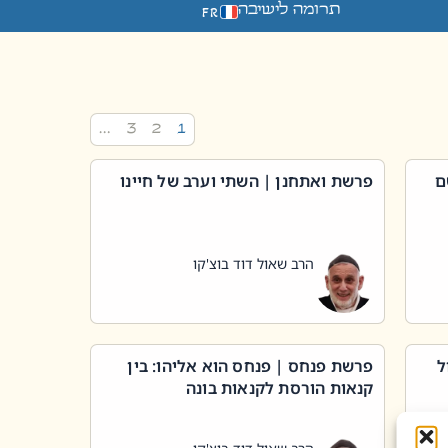
תרומה לישיבה
FR
…
3
2
1
ם
פרשת ואתחנן | השתי וערב של חיינו
הרב שאול דוד בוצ'קו
ל
פרשת פנחס | פנחס הוא אליהו: בין
קנאות הורסת לקנאות בונה