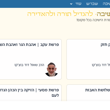
יבה
שבו”ש
עוד
שיבה
· להגדיל תורה ולהאדירה
רת הישיבה בכל מקום!
 חזק
פרשת עקב | אהבת הגר ואהבת הש
 דוד בוצ'קו
הרב שאול דוד בוצ'קו
שלושת האבות
פרשת מסעי | הזיקה בין הכהן הגדו
לעם