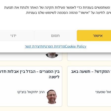
 דוד בוצ'קו
הרב שאול דוד בוצ'קו
 משתמשים בעוגיות כדי לאפשר פעילות תקינה של האתר ולנתח את תנועת
ים. לחיצה על "אישור" מהווה הסכמה לשימוש שלנו בעוגיות.
 שטיפת כלים בשבת –
ליקוטי מוהר"ן תניינא – גם לצדיקי
מן שכג
האמת יש ביטול תורה
אישור
חסום
ידני
אל שמעוני
הרב יאיר בידני
Cookie Policy
מדיניות הפרטיות
יצירת קשר
 המקדש? – תשעה באב
בין המצרים – הבדל בין אבלות חד
לישנה
אל שמעוני
הרב יחזקאל בוצ'קו