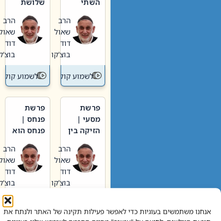
השתי
שלושת
וערב של
האבות
הרב
הרב
חיינו
שאול
שאול
דוד
דוד
בוצ'קו
בוצ'קו
לשמוע קול תורה – מדרש בפרשה
לשמוע קול תור
פרשת
פרשת
מסעי |
פנחס |
הזיקה בין
פנחס הוא
הכהן
אליהו: בין
הרב
הרב
הגדול לעם
קנאות
שאול
שאול
הורסת
דוד
דוד
לקנאות
בוצ'קו
בוצ'קו
בונה
לשמוע קול תורה – מדרש בפרשה
לשמוע קול תור
אנחנו משתמשים בעוגיות כדי לאפשר פעילות תקינה של האתר ולנתח את