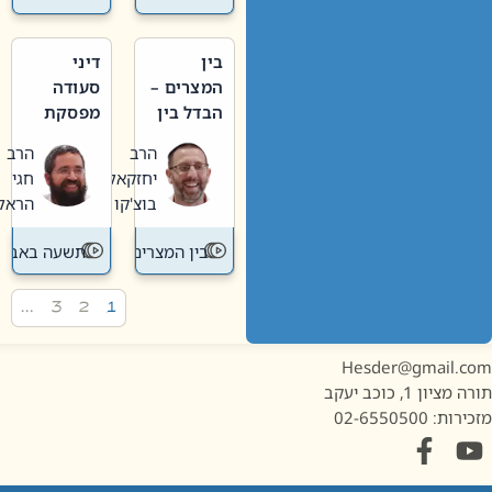
בין
דיני
המצרים –
סעודה
הבדל בין
מפסקת
אבלות
וערב
הרב
הרב
חדשה
תשעה
יחזקאל
חגי
לישנה
באב
בוצ'קו
הראל
בין המצרים
תשעה באב
…
3
2
1
Hesder@gmail.c
מציון 1, כוכב יעקב
ות: 02-6550500