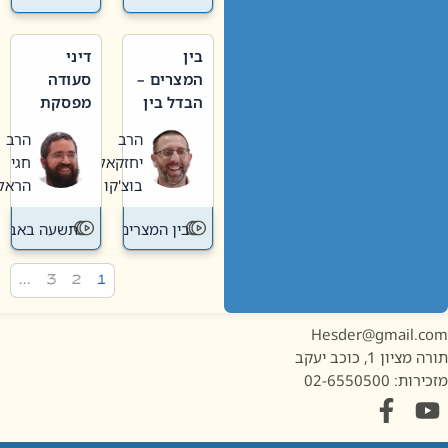
בין
דיני
המצרים –
סעודה
הבדל בין
מפסקת
אבלות
וערב
הרב
הרב
חדשה
תשעה
יחזקאל
חגי
לישנה
באב
בוצ'קו
הראל
בין המצרים
תשעה באב
…
3
2
1
Hesder@gmail.c
מציון 1, כוכב יעקב
ות: 02-6550500