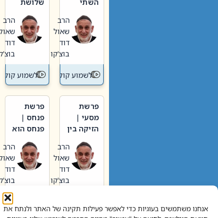
השתי
שלושת
וערב של
האבות
הרב
הרב
חיינו
שאול
שאול
דוד
דוד
בוצ'קו
בוצ'קו
לשמוע קול תורה – מדרש בפרשה
לשמוע קול תור
פרשת
פרשת
מסעי |
פנחס |
הזיקה בין
פנחס הוא
הכהן
אליהו: בין
הרב
הרב
הגדול לעם
קנאות
שאול
שאול
הורסת
דוד
דוד
לקנאות
בוצ'קו
בוצ'קו
בונה
לשמוע קול תורה – מדרש בפרשה
לשמוע קול תור
אנחנו משתמשים בעוגיות כדי לאפשר פעילות תקינה של האתר ולנתח את