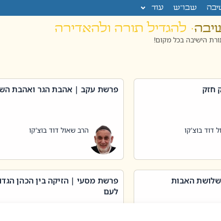
יבה
שבו”ש
עוד
שיבה
· להגדיל תורה ולהאדירה
רת הישיבה בכל מקום!
 חזק
פרשת עקב | אהבת הגר ואהבת הש
 דוד בוצ'קו
הרב שאול דוד בוצ'קו
שלושת האבות
פרשת מסעי | הזיקה בין הכהן הגדו
לעם