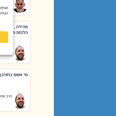
הרב שאול
אנחנו
הגולש
מדידה , קניה ,
הלכות שבת – סי
הרב שמו
מי אשם בחורבן
הרב שמו