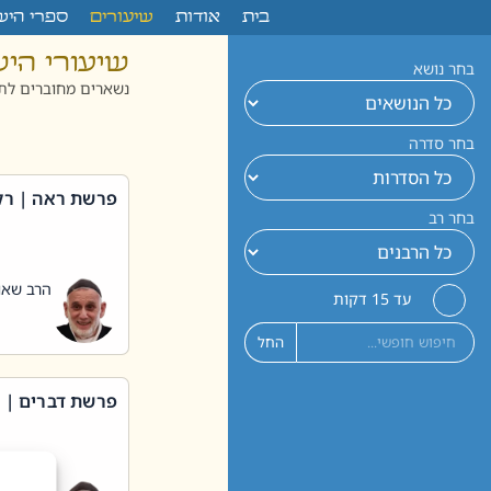
לתוכן
בית
אודות
שיעורים
ספרי היש
שיעורי הי
בחר נושא
נשארים מחוברים לתו
בחר סדרה
פרשת ראה | רק
בחר רב
הרב שאול
עד 15 דקות
החל
פרשת דברים | 