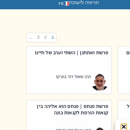
תרומה לישיבה
FR
…
3
2
1
ם
פרשת ואתחנן | השתי וערב של חיינו
הרב שאול דוד בוצ'קו
ל
פרשת פנחס | פנחס הוא אליהו: בין
קנאות הורסת לקנאות בונה