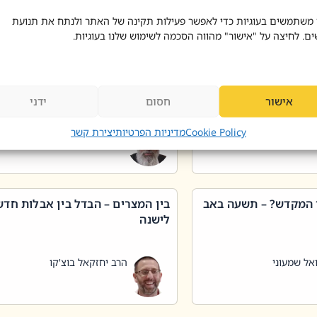
 דוד בוצ'קו
הרב שאול דוד בוצ'קו
 משתמשים בעוגיות כדי לאפשר פעילות תקינה של האתר ולנתח את תנועת
ים. לחיצה על "אישור" מהווה הסכמה לשימוש שלנו בעוגיות.
 שטיפת כלים בשבת –
ליקוטי מוהר"ן תניינא – גם לצדיקי
מן שכג
האמת יש ביטול תורה
אישור
חסום
ידני
אל שמעוני
הרב יאיר בידני
Cookie Policy
מדיניות הפרטיות
יצירת קשר
 המקדש? – תשעה באב
בין המצרים – הבדל בין אבלות חד
לישנה
אל שמעוני
הרב יחזקאל בוצ'קו