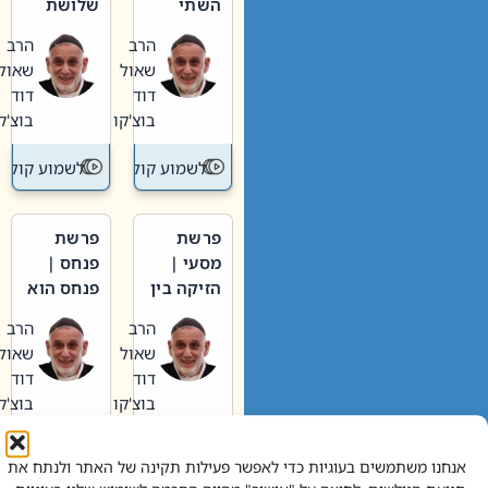
השתי
שלושת
וערב של
האבות
הרב
הרב
חיינו
שאול
שאול
דוד
דוד
בוצ'קו
בוצ'קו
לשמוע קול תורה – מדרש בפרשה
לשמוע קול תור
פרשת
פרשת
מסעי |
פנחס |
הזיקה בין
פנחס הוא
הכהן
אליהו: בין
הרב
הרב
הגדול לעם
קנאות
שאול
שאול
הורסת
דוד
דוד
לקנאות
בוצ'קו
בוצ'קו
בונה
לשמוע קול תורה – מדרש בפרשה
לשמוע קול תור
אנחנו משתמשים בעוגיות כדי לאפשר פעילות תקינה של האתר ולנתח את