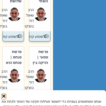
השתי
שלושת
וערב של
האבות
הרב
הרב
חיינו
שאול
שאול
דוד
דוד
בוצ'קו
בוצ'קו
לשמוע קול תורה – מדרש בפרשה
לשמוע קול תור
פרשת
פרשת
מסעי |
פנחס |
הזיקה בין
פנחס הוא
הכהן
אליהו: בין
הרב
הרב
הגדול לעם
קנאות
שאול
שאול
הורסת
דוד
דוד
לקנאות
בוצ'קו
בוצ'קו
בונה
לשמוע קול תורה – מדרש בפרשה
לשמוע קול תור
אנחנו משתמשים בעוגיות כדי לאפשר פעילות תקינה של האתר ולנתח את