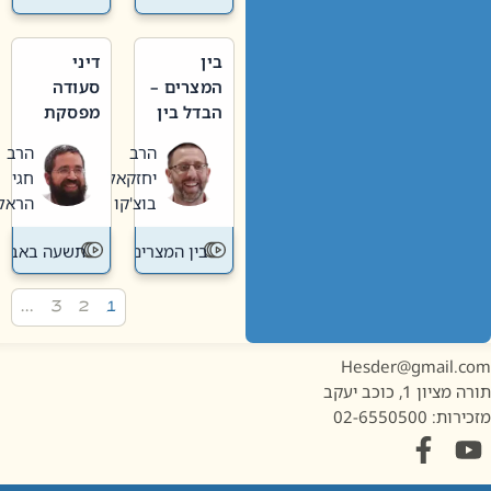
בין
דיני
המצרים –
סעודה
הבדל בין
מפסקת
אבלות
וערב
הרב
הרב
חדשה
תשעה
יחזקאל
חגי
לישנה
באב
בוצ'קו
הראל
בין המצרים
תשעה באב
…
3
2
1
Hesder@gmail.c
מציון 1, כוכב יעקב
ות: 02-6550500