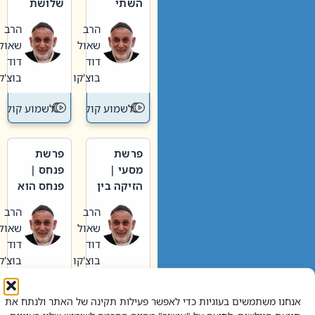
השתי
שלושת
וערב של
האבות
הרב
הרב
חיינו
שאול
שאול
דוד
דוד
בוצ'קו
בוצ'קו
לשמוע קול תורה – מדרש בפרשה
לשמוע קול תור
פרשת
פרשת
מסעי |
פנחס |
הזיקה בין
פנחס הוא
הכהן
אליהו: בין
הרב
הרב
הגדול לעם
קנאות
שאול
שאול
הורסת
דוד
דוד
לקנאות
בוצ'קו
בוצ'קו
בונה
לשמוע קול תורה – מדרש בפרשה
לשמוע קול תור
אנחנו משתמשים בעוגיות כדי לאפשר פעילות תקינה של האתר ולנתח את