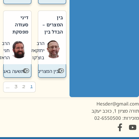
בין
דיני
המצרים –
סעודה
הבדל בין
מפסקת
אבלות
וערב
הרב
הרב
חדשה
תשעה
יחזקאל
חגי
לישנה
באב
בוצ'קו
הראל
בין המצרים
תשעה באב
…
3
2
1
Hesder@gmail.c
מציון 1, כוכב יעקב
ות: 02-6550500