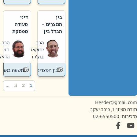
בין
דיני
המצרים –
סעודה
הבדל בין
מפסקת
אבלות
וערב
הרב
הרב
חדשה
תשעה
יחזקאל
חגי
לישנה
באב
בוצ'קו
הראל
בין המצרים
תשעה באב
…
3
2
1
Hesder@gmail.c
מציון 1, כוכב יעקב
ות: 02-6550500