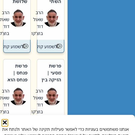
השתי
שלושת
וערב של
האבות
הרב
הרב
חיינו
שאול
שאול
דוד
דוד
בוצ'קו
בוצ'קו
לשמוע קול תורה – מדרש בפרשה
לשמוע קול תור
פרשת
פרשת
מסעי |
פנחס |
הזיקה בין
פנחס הוא
הכהן
אליהו: בין
הרב
הרב
הגדול לעם
קנאות
שאול
שאול
הורסת
דוד
דוד
לקנאות
בוצ'קו
בוצ'קו
בונה
לשמוע קול תורה – מדרש בפרשה
לשמוע קול תור
אנחנו משתמשים בעוגיות כדי לאפשר פעילות תקינה של האתר ולנתח את