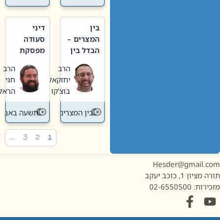
בין
דיני
המצרים –
סעודה
הבדל בין
מפסקת
אבלות
וערב
הרב
הרב
חדשה
תשעה
יחזקאל
חגי
לישנה
באב
בוצ'קו
הראל
בין המצרים
תשעה באב
…
3
2
1
Hesder@gmail.c
מציון 1, כוכב יעקב
ות: 02-6550500