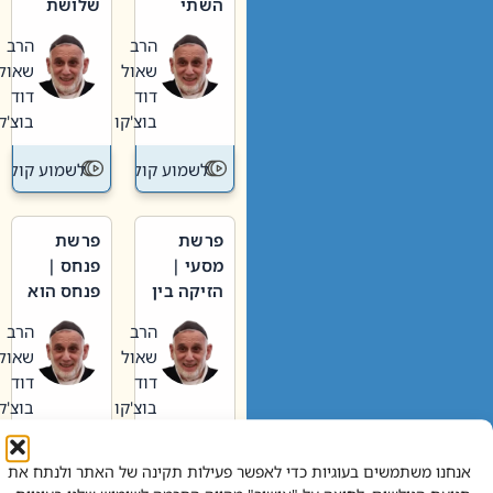
השתי
שלושת
וערב של
האבות
הרב
הרב
חיינו
שאול
שאול
דוד
דוד
בוצ'קו
בוצ'קו
לשמוע קול תורה – מדרש בפרשה
לשמוע קול תור
פרשת
פרשת
מסעי |
פנחס |
הזיקה בין
פנחס הוא
הכהן
אליהו: בין
הרב
הרב
הגדול לעם
קנאות
שאול
שאול
הורסת
דוד
דוד
לקנאות
בוצ'קו
בוצ'קו
בונה
לשמוע קול תורה – מדרש בפרשה
לשמוע קול תור
אנחנו משתמשים בעוגיות כדי לאפשר פעילות תקינה של האתר ולנתח את