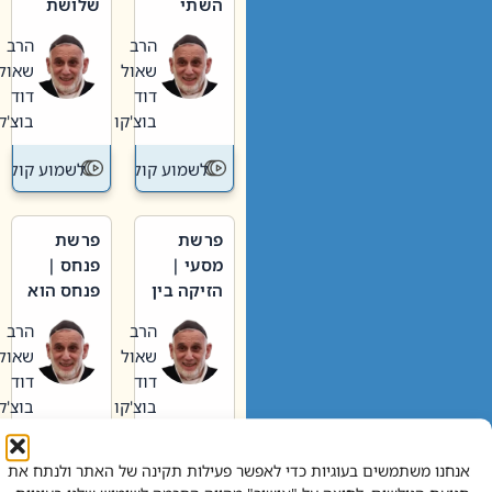
השתי
שלושת
וערב של
האבות
הרב
הרב
חיינו
שאול
שאול
דוד
דוד
בוצ'קו
בוצ'קו
לשמוע קול תורה – מדרש בפרשה
לשמוע קול תור
פרשת
פרשת
מסעי |
פנחס |
הזיקה בין
פנחס הוא
הכהן
אליהו: בין
הרב
הרב
הגדול לעם
קנאות
שאול
שאול
הורסת
דוד
דוד
לקנאות
בוצ'קו
בוצ'קו
בונה
לשמוע קול תורה – מדרש בפרשה
לשמוע קול תור
אנחנו משתמשים בעוגיות כדי לאפשר פעילות תקינה של האתר ולנתח את