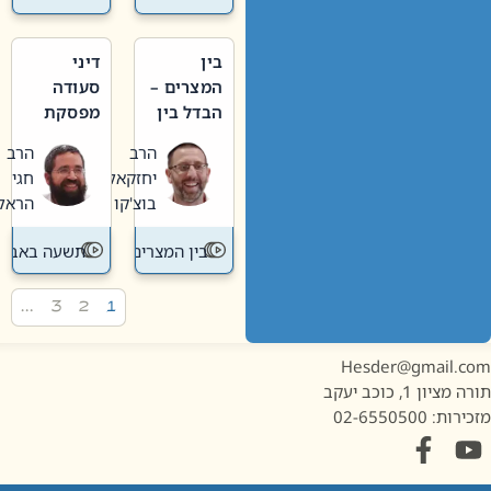
בין
דיני
המצרים –
סעודה
הבדל בין
מפסקת
אבלות
וערב
הרב
הרב
חדשה
תשעה
יחזקאל
חגי
לישנה
באב
בוצ'קו
הראל
בין המצרים
תשעה באב
…
3
2
1
Hesder@gmail.c
מציון 1, כוכב יעקב
ות: 02-6550500