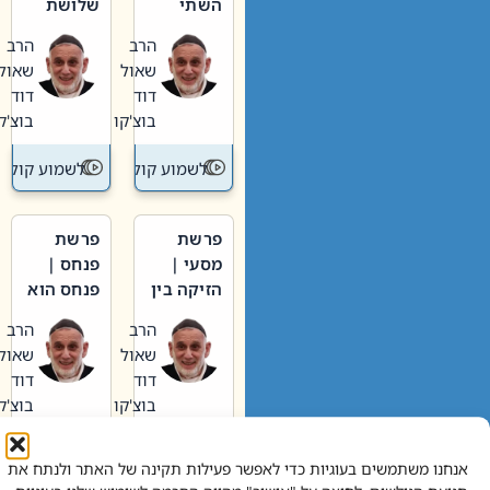
השתי
שלושת
וערב של
האבות
הרב
הרב
חיינו
שאול
שאול
דוד
דוד
בוצ'קו
בוצ'קו
לשמוע קול תורה – מדרש בפרשה
לשמוע קול תור
פרשת
פרשת
מסעי |
פנחס |
הזיקה בין
פנחס הוא
הכהן
אליהו: בין
הרב
הרב
הגדול לעם
קנאות
שאול
שאול
הורסת
דוד
דוד
לקנאות
בוצ'קו
בוצ'קו
בונה
לשמוע קול תורה – מדרש בפרשה
לשמוע קול תור
אנחנו משתמשים בעוגיות כדי לאפשר פעילות תקינה של האתר ולנתח את