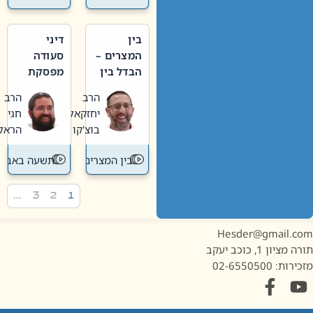
בין
דיני
המצרים –
סעודה
הבדל בין
מפסקת
אבלות
וערב
הרב
הרב
חדשה
תשעה
יחזקאל
חגי
לישנה
באב
בוצ'קו
הראל
בין המצרים
תשעה באב
…
3
2
1
Hesder@gmail.c
מציון 1, כוכב יעקב
ות: 02-6550500