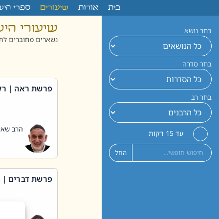
לתוכן
בית
אודות
שיעורים
ספרי היש
שיעורי הי
בחר נושא
נשארים מחוברים לתו
בחר סדרה
פרשת ראה | רק
בחר רב
הרב שאול
עד 15 דקות
החל
פרשת דברים | 