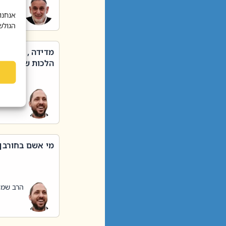
הרב שאול
אנחנו
הגולש
מדידה , קניה ,
הלכות שבת – סי
הרב שמו
מי אשם בחורבן
הרב שמו