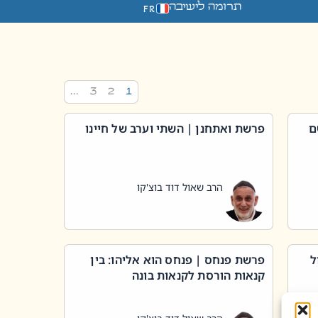
תרומה לישיבה
FR
…
3
2
1
ם
פרשת ואתחנן | השתי וערב של חיינו
הרב שאול דוד בוצ'קו
ל
פרשת פנחס | פנחס הוא אליהו: בין
קנאות הורסת לקנאות בונה