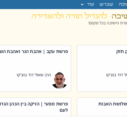
יבה
שבו”ש
עוד
שיבה
· להגדיל תורה ולהאדירה
רת הישיבה בכל מקום!
 חזק
פרשת עקב | אהבת הגר ואהבת הש
 דוד בוצ'קו
הרב שאול דוד בוצ'קו
שלושת האבות
פרשת מסעי | הזיקה בין הכהן הגדו
לעם