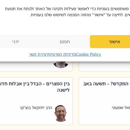
 דוד בוצ'קו
הרב שאול דוד בוצ'קו
 משתמשים בעוגיות כדי לאפשר פעילות תקינה של האתר ולנתח את תנועת
ים. לחיצה על "אישור" מהווה הסכמה לשימוש שלנו בעוגיות.
 שטיפת כלים בשבת –
ליקוטי מוהר"ן תניינא – גם לצדיקי
מן שכג
האמת יש ביטול תורה
אישור
חסום
ידני
אל שמעוני
הרב יאיר בידני
Cookie Policy
מדיניות הפרטיות
יצירת קשר
 המקדש? – תשעה באב
בין המצרים – הבדל בין אבלות חד
לישנה
אל שמעוני
הרב יחזקאל בוצ'קו