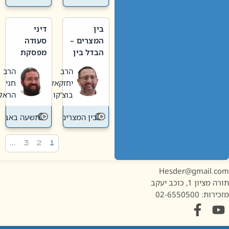
בין
דיני
המצרים –
סעודה
הבדל בין
מפסקת
אבלות
וערב
הרב
הרב
חדשה
תשעה
יחזקאל
חגי
לישנה
באב
בוצ'קו
הראל
בין המצרים
תשעה באב
…
3
2
1
Hesder@gmail.c
מציון 1, כוכב יעקב
ות: 02-6550500