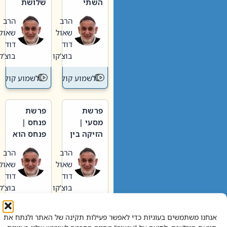
השתי
שלושת
וערב של
האבות
הרב
הרב
חיינו
שאול
שאול
דוד
דוד
בוצ'קו
בוצ'קו
לשמוע קול תורה – מדרש בפרשה
לשמוע קול תור
פרשת
פרשת
מסעי |
פנחס |
הזיקה בין
פנחס הוא
הכהן
אליהו: בין
הרב
הרב
הגדול לעם
קנאות
שאול
שאול
הורסת
דוד
דוד
לקנאות
בוצ'קו
בוצ'קו
בונה
לשמוע קול תורה – מדרש בפרשה
לשמוע קול תור
אנחנו משתמשים בעוגיות כדי לאפשר פעילות תקינה של האתר ולנתח את