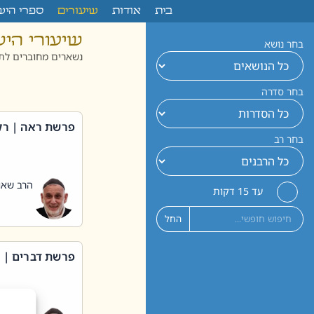
לתוכן
בית
אודות
שיעורים
ספרי היש
שיעורי הי
בחר נושא
נשארים מחוברים לתו
בחר סדרה
פרשת ראה | רק
בחר רב
הרב שאול
עד 15 דקות
החל
פרשת דברים | 