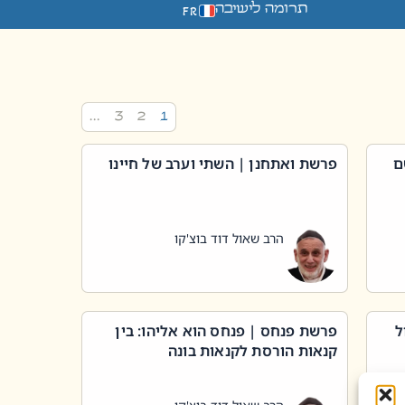
תרומה לישיבה
FR
…
3
2
1
ם
פרשת ואתחנן | השתי וערב של חיינו
הרב שאול דוד בוצ'קו
ל
פרשת פנחס | פנחס הוא אליהו: בין
קנאות הורסת לקנאות בונה