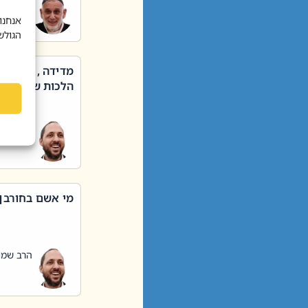
הרב שאול
אנחנו
הגולש
מדידה , קניה ,
הלכות שבת – סי
הרב שמו
מי אשם בחורבן
הרב שמו