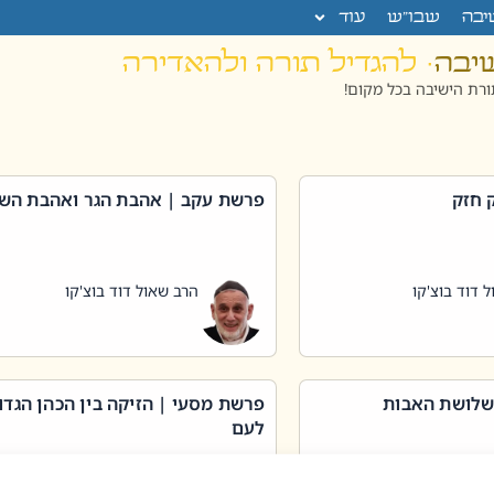
יבה
שבו”ש
עוד
שיבה
· להגדיל תורה ולהאדירה
רת הישיבה בכל מקום!
 חזק
פרשת עקב | אהבת הגר ואהבת הש
 דוד בוצ'קו
הרב שאול דוד בוצ'קו
שלושת האבות
פרשת מסעי | הזיקה בין הכהן הגדו
לעם