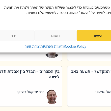
 דוד בוצ'קו
הרב שאול דוד בוצ'קו
 משתמשים בעוגיות כדי לאפשר פעילות תקינה של האתר ולנתח את תנועת
ים. לחיצה על "אישור" מהווה הסכמה לשימוש שלנו בעוגיות.
 שטיפת כלים בשבת –
ליקוטי מוהר"ן תניינא – גם לצדיקי
מן שכג
האמת יש ביטול תורה
אישור
חסום
ידני
אל שמעוני
הרב יאיר בידני
Cookie Policy
מדיניות הפרטיות
יצירת קשר
 המקדש? – תשעה באב
בין המצרים – הבדל בין אבלות חד
לישנה
אל שמעוני
הרב יחזקאל בוצ'קו