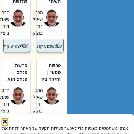
השתי
שלושת
וערב של
האבות
הרב
הרב
חיינו
שאול
שאול
דוד
דוד
בוצ'קו
בוצ'קו
לשמוע קול תורה – מדרש בפרשה
לשמוע קול תור
פרשת
פרשת
מסעי |
פנחס |
הזיקה בין
פנחס הוא
הכהן
אליהו: בין
הרב
הרב
הגדול לעם
קנאות
שאול
שאול
הורסת
דוד
דוד
לקנאות
בוצ'קו
בוצ'קו
בונה
לשמוע קול תורה – מדרש בפרשה
לשמוע קול תור
אנחנו משתמשים בעוגיות כדי לאפשר פעילות תקינה של האתר ולנתח את