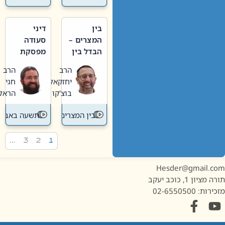
בין
דיני
המצרים –
סעודה
הבדל בין
מפסקת
אבלות
וערב
הרב
הרב
חדשה
תשעה
יחזקאל
חגי
לישנה
באב
בוצ'קו
הראל
בין המצרים
תשעה באב
…
3
2
1
Hesder@gmail.c
מציון 1, כוכב יעקב
ות: 02-6550500