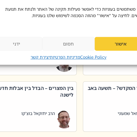
 דוד בוצ'קו
הרב שאול דוד בוצ'קו
 משתמשים בעוגיות כדי לאפשר פעילות תקינה של האתר ולנתח את תנועת
ים. לחיצה על "אישור" מהווה הסכמה לשימוש שלנו בעוגיות.
 שטיפת כלים בשבת –
ליקוטי מוהר"ן תניינא – גם לצדיקי
מן שכג
האמת יש ביטול תורה
אישור
חסום
ידני
אל שמעוני
הרב יאיר בידני
Cookie Policy
מדיניות הפרטיות
יצירת קשר
 המקדש? – תשעה באב
בין המצרים – הבדל בין אבלות חד
לישנה
אל שמעוני
הרב יחזקאל בוצ'קו