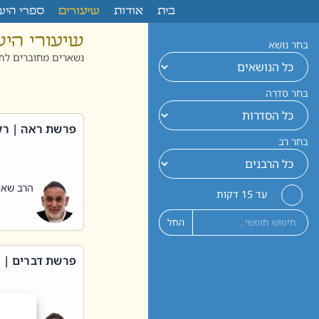
לתוכן
בית
אודות
שיעורים
ספרי היש
שיעורי הי
בחר נושא
נשארים מחוברים לתו
בחר סדרה
פרשת ראה | רק
בחר רב
הרב שאול
עד 15 דקות
החל
פרשת דברים | 