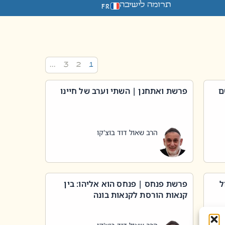
תרומה לישיבה
FR
…
3
2
1
ם
פרשת ואתחנן | השתי וערב של חיינו
הרב שאול דוד בוצ'קו
ל
פרשת פנחס | פנחס הוא אליהו: בין
קנאות הורסת לקנאות בונה