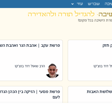
יבה
שבו”ש
עוד
שיבה
· להגדיל תורה ולהאדירה
רת הישיבה בכל מקום!
 חזק
פרשת עקב | אהבת הגר ואהבת הש
 דוד בוצ'קו
הרב שאול דוד בוצ'קו
שלושת האבות
פרשת מסעי | הזיקה בין הכהן הגדו
לעם