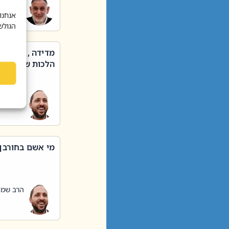
הרב שאול
אנחנו
הגולש
מדידה , קניה ,
הלכות שבת – סי
הרב שמו
מי אשם בחורבן
הרב שמו