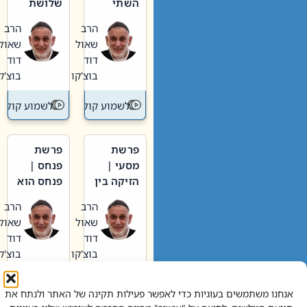
השתי
שלושת
וערב של
האבות
הרב
הרב
חיינו
שאול
שאול
דוד
דוד
בוצ'קו
בוצ'קו
לשמוע קול תורה – מדרש בפרשה
לשמוע קול תור
פרשת
פרשת
מסעי |
פנחס |
הזיקה בין
פנחס הוא
הכהן
אליהו: בין
הרב
הרב
הגדול לעם
קנאות
שאול
שאול
הורסת
דוד
דוד
לקנאות
בוצ'קו
בוצ'קו
בונה
לשמוע קול תורה – מדרש בפרשה
לשמוע קול תור
אנחנו משתמשים בעוגיות כדי לאפשר פעילות תקינה של האתר ולנתח את