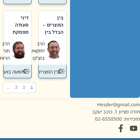
בין
דיני
המצרים –
סעודה
הבדל בין
מפסקת
אבלות
וערב
הרב
הרב
חדשה
תשעה
יחזקאל
חגי
לישנה
באב
בוצ'קו
הראל
בין המצרים
תשעה באב
…
3
2
1
Hesder@gmail.c
מציון 1, כוכב יעקב
ות: 02-6550500