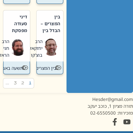
בין
דיני
המצרים –
סעודה
הבדל בין
מפסקת
אבלות
וערב
הרב
הרב
חדשה
תשעה
יחזקאל
חגי
לישנה
באב
בוצ'קו
הראל
בין המצרים
תשעה באב
…
3
2
1
Hesder@gmail.c
מציון 1, כוכב יעקב
ות: 02-6550500