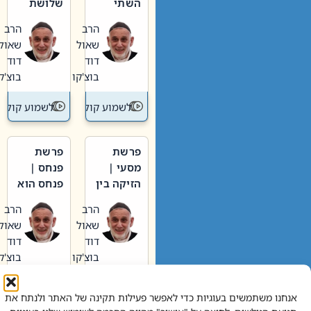
השתי
שלושת
וערב של
האבות
הרב
הרב
חיינו
שאול
שאול
דוד
דוד
בוצ'קו
בוצ'קו
לשמוע קול תורה – מדרש בפרשה
לשמוע קול תור
פרשת
פרשת
מסעי |
פנחס |
הזיקה בין
פנחס הוא
הכהן
אליהו: בין
הרב
הרב
הגדול לעם
קנאות
שאול
שאול
הורסת
דוד
דוד
לקנאות
בוצ'קו
בוצ'קו
בונה
לשמוע קול תורה – מדרש בפרשה
לשמוע קול תור
אנחנו משתמשים בעוגיות כדי לאפשר פעילות תקינה של האתר ולנתח את