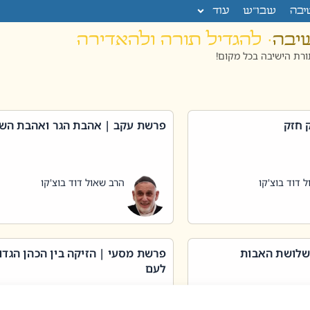
יבה
שבו”ש
עוד
שיבה
· להגדיל תורה ולהאדירה
רת הישיבה בכל מקום!
 חזק
פרשת עקב | אהבת הגר ואהבת הש
 דוד בוצ'קו
הרב שאול דוד בוצ'קו
שלושת האבות
פרשת מסעי | הזיקה בין הכהן הגדו
לעם