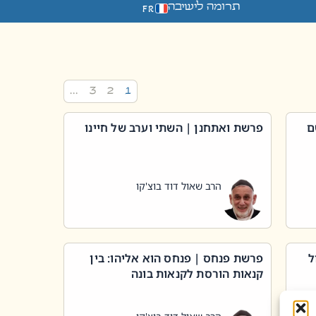
תרומה לישיבה
FR
…
3
2
1
ם
פרשת ואתחנן | השתי וערב של חיינו
הרב שאול דוד בוצ'קו
ל
פרשת פנחס | פנחס הוא אליהו: בין
קנאות הורסת לקנאות בונה