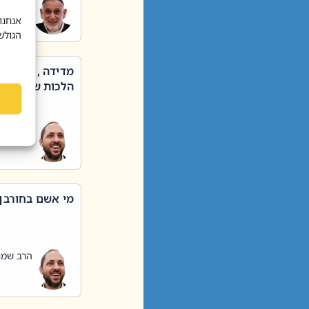
הרב שאול
אנחנו
הגולש
מדידה , קניה ,
הלכות שבת – סי
הרב שמו
מי אשם בחורבן
הרב שמו