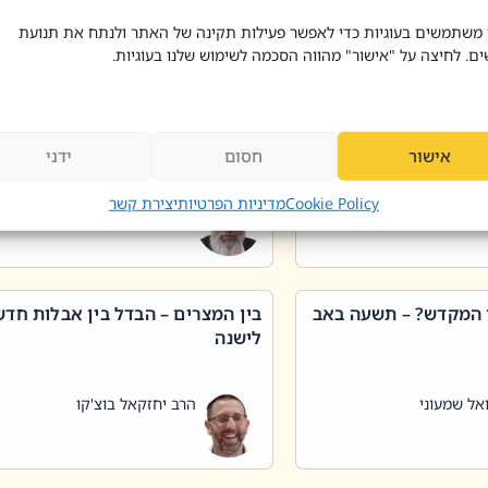
 דוד בוצ'קו
הרב שאול דוד בוצ'קו
 משתמשים בעוגיות כדי לאפשר פעילות תקינה של האתר ולנתח את תנועת
ים. לחיצה על "אישור" מהווה הסכמה לשימוש שלנו בעוגיות.
 שטיפת כלים בשבת –
ליקוטי מוהר"ן תניינא – גם לצדיקי
מן שכג
האמת יש ביטול תורה
אישור
חסום
ידני
אל שמעוני
הרב יאיר בידני
Cookie Policy
מדיניות הפרטיות
יצירת קשר
 המקדש? – תשעה באב
בין המצרים – הבדל בין אבלות חד
לישנה
אל שמעוני
הרב יחזקאל בוצ'קו