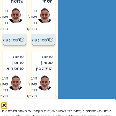
השתי
שלושת
וערב של
האבות
הרב
הרב
חיינו
שאול
שאול
דוד
דוד
בוצ'קו
בוצ'קו
לשמוע קול תורה – מדרש בפרשה
לשמוע קול תור
פרשת
פרשת
מסעי |
פנחס |
הזיקה בין
פנחס הוא
הכהן
אליהו: בין
הרב
הרב
הגדול לעם
קנאות
שאול
שאול
הורסת
דוד
דוד
לקנאות
בוצ'קו
בוצ'קו
בונה
לשמוע קול תורה – מדרש בפרשה
לשמוע קול תור
אנחנו משתמשים בעוגיות כדי לאפשר פעילות תקינה של האתר ולנתח את