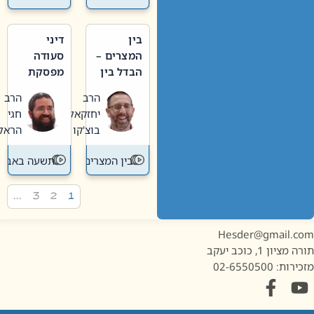
בין
דיני
המצרים –
סעודה
הבדל בין
מפסקת
אבלות
וערב
הרב
הרב
חדשה
תשעה
יחזקאל
חגי
לישנה
באב
בוצ'קו
הראל
בין המצרים
תשעה באב
…
3
2
1
Hesder@gmail.c
מציון 1, כוכב יעקב
ות: 02-6550500