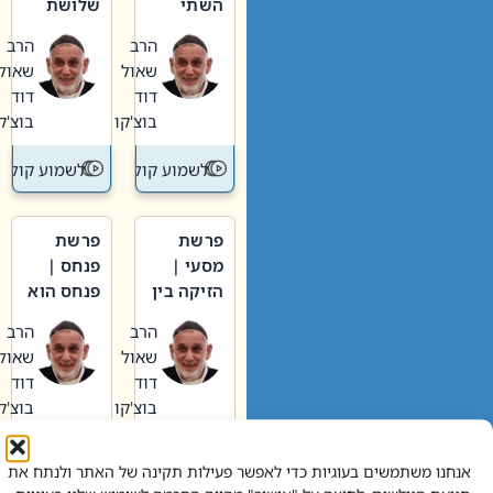
השתי
שלושת
וערב של
האבות
הרב
הרב
חיינו
שאול
שאול
דוד
דוד
בוצ'קו
בוצ'קו
לשמוע קול תורה – מדרש בפרשה
לשמוע קול תור
פרשת
פרשת
מסעי |
פנחס |
הזיקה בין
פנחס הוא
הכהן
אליהו: בין
הרב
הרב
הגדול לעם
קנאות
שאול
שאול
הורסת
דוד
דוד
לקנאות
בוצ'קו
בוצ'קו
בונה
לשמוע קול תורה – מדרש בפרשה
לשמוע קול תור
אנחנו משתמשים בעוגיות כדי לאפשר פעילות תקינה של האתר ולנתח את