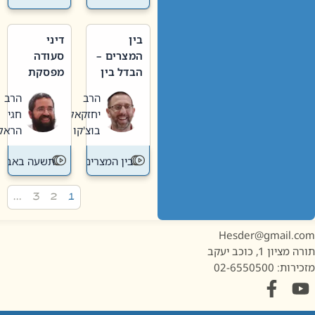
בין
דיני
המצרים –
סעודה
הבדל בין
מפסקת
אבלות
וערב
הרב
הרב
חדשה
תשעה
יחזקאל
חגי
לישנה
באב
בוצ'קו
הראל
בין המצרים
תשעה באב
…
3
2
1
Hesder@gmail.c
מציון 1, כוכב יעקב
ות: 02-6550500