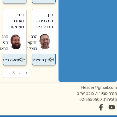
בין
דיני
המצרים –
סעודה
הבדל בין
מפסקת
אבלות
וערב
הרב
הרב
חדשה
תשעה
יחזקאל
חגי
לישנה
באב
בוצ'קו
הראל
בין המצרים
תשעה באב
…
3
2
1
Hesder@gmail.c
מציון 1, כוכב יעקב
ות: 02-6550500