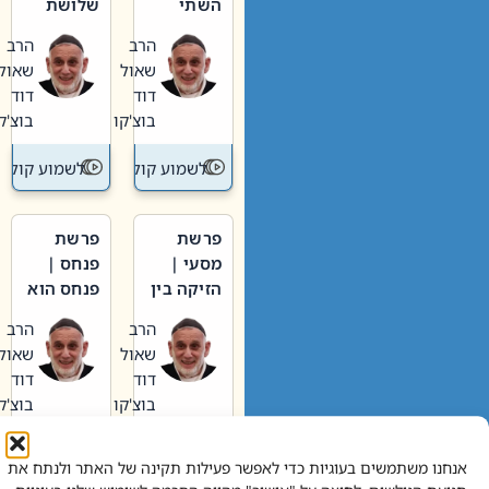
השתי
שלושת
וערב של
האבות
הרב
הרב
חיינו
שאול
שאול
דוד
דוד
בוצ'קו
בוצ'קו
לשמוע קול תורה – מדרש בפרשה
לשמוע קול תור
פרשת
פרשת
מסעי |
פנחס |
הזיקה בין
פנחס הוא
הכהן
אליהו: בין
הרב
הרב
הגדול לעם
קנאות
שאול
שאול
הורסת
דוד
דוד
לקנאות
בוצ'קו
בוצ'קו
בונה
לשמוע קול תורה – מדרש בפרשה
לשמוע קול תור
אנחנו משתמשים בעוגיות כדי לאפשר פעילות תקינה של האתר ולנתח את