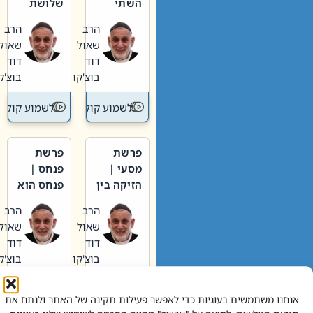
השתי
שלושת
וערב של
האבות
הרב
הרב
חיינו
שאול
שאול
דוד
דוד
בוצ'קו
בוצ'קו
לשמוע קול תורה – מדרש בפרשה
לשמוע קול תור
פרשת
פרשת
מסעי |
פנחס |
הזיקה בין
פנחס הוא
הכהן
אליהו: בין
הרב
הרב
הגדול לעם
קנאות
שאול
שאול
הורסת
דוד
דוד
לקנאות
בוצ'קו
בוצ'קו
בונה
לשמוע קול תורה – מדרש בפרשה
לשמוע קול תור
אנחנו משתמשים בעוגיות כדי לאפשר פעילות תקינה של האתר ולנתח את