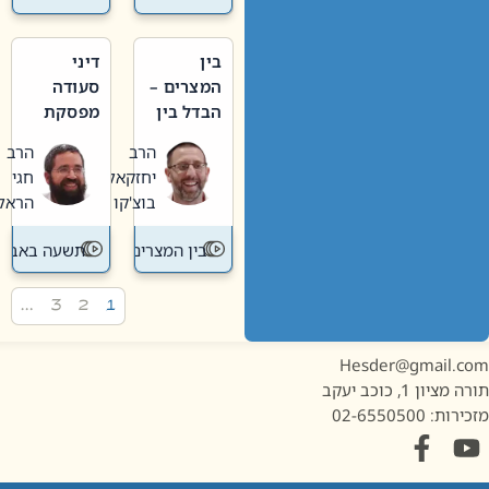
בין
דיני
המצרים –
סעודה
הבדל בין
מפסקת
אבלות
וערב
הרב
הרב
חדשה
תשעה
יחזקאל
חגי
לישנה
באב
בוצ'קו
הראל
בין המצרים
תשעה באב
…
3
2
1
Hesder@gmail.c
מציון 1, כוכב יעקב
ות: 02-6550500