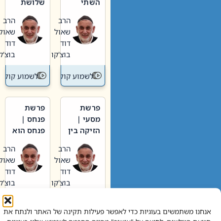
השתי
שלושת
וערב של
האבות
הרב
הרב
חיינו
שאול
שאול
דוד
דוד
בוצ'קו
בוצ'קו
לשמוע קול תורה – מדרש בפרשה
לשמוע קול תור
פרשת
פרשת
מסעי |
פנחס |
הזיקה בין
פנחס הוא
הכהן
אליהו: בין
הרב
הרב
הגדול לעם
קנאות
שאול
שאול
הורסת
דוד
דוד
לקנאות
בוצ'קו
בוצ'קו
בונה
לשמוע קול תורה – מדרש בפרשה
לשמוע קול תור
אנחנו משתמשים בעוגיות כדי לאפשר פעילות תקינה של האתר ולנתח את