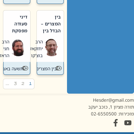
בין
דיני
המצרים –
סעודה
הבדל בין
מפסקת
אבלות
וערב
הרב
הרב
חדשה
תשעה
יחזקאל
חגי
לישנה
באב
בוצ'קו
הראל
בין המצרים
תשעה באב
…
3
2
1
Hesder@gmail.c
מציון 1, כוכב יעקב
ות: 02-6550500