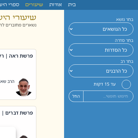
לתוכן
בית
אודות
שיעורים
ספרי היש
שיעורי הי
בחר נושא
נשארים מחוברים לתו
בחר סדרה
פרשת ראה | רק
בחר רב
הרב שאול
עד 15 דקות
החל
פרשת דברים | 