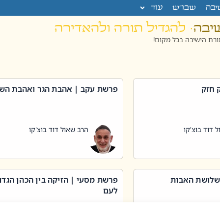
יבה
שבו”ש
עוד
שיבה
· להגדיל תורה ולהאדירה
רת הישיבה בכל מקום!
 חזק
פרשת עקב | אהבת הגר ואהבת הש
 דוד בוצ'קו
הרב שאול דוד בוצ'קו
שלושת האבות
פרשת מסעי | הזיקה בין הכהן הגדו
לעם