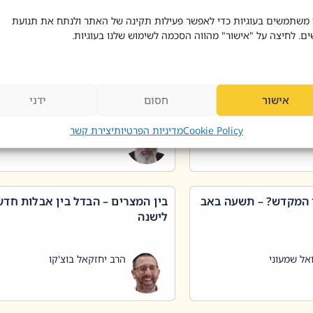
 דוד בוצ'קו
הרב שאול דוד בוצ'קו
 משתמשים בעוגיות כדי לאפשר פעילות תקינה של האתר ולנתח את תנועת
ים. לחיצה על "אישור" מהווה הסכמה לשימוש שלנו בעוגיות.
 שטיפת כלים בשבת –
ליקוטי מוהר"ן תניינא – גם לצדיקי
מן שכג
האמת יש ביטול תורה
אישור
חסום
ידני
אל שמעוני
הרב יאיר בידני
Cookie Policy
מדיניות הפרטיות
יצירת קשר
 המקדש? – תשעה באב
בין המצרים – הבדל בין אבלות חד
לישנה
אל שמעוני
הרב יחזקאל בוצ'קו