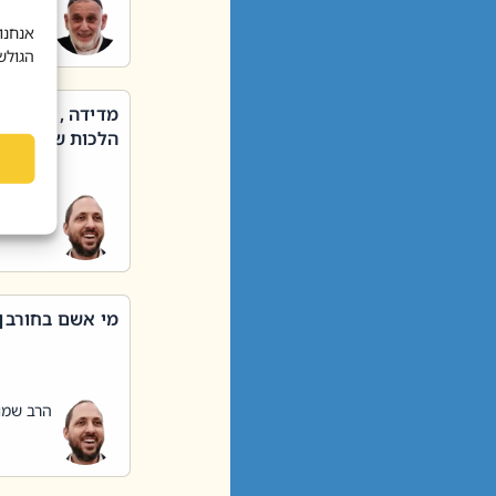
הרב שאול
אנחנו
הגולש
מדידה , קניה ,
הלכות שבת – סי
הרב שמו
מי אשם בחורבן
הרב שמו