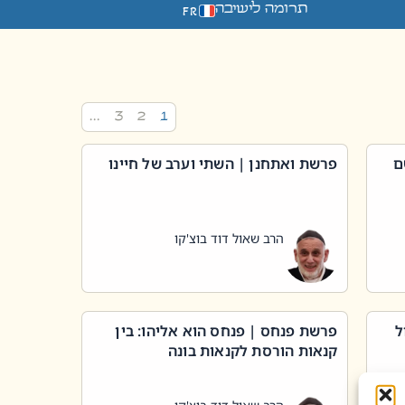
תרומה לישיבה
FR
…
3
2
1
ם
פרשת ואתחנן | השתי וערב של חיינו
הרב שאול דוד בוצ'קו
ל
פרשת פנחס | פנחס הוא אליהו: בין
קנאות הורסת לקנאות בונה