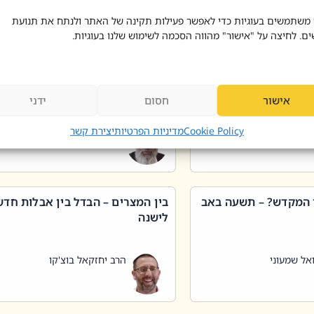
 דוד בוצ'קו
הרב שאול דוד בוצ'קו
 משתמשים בעוגיות כדי לאפשר פעילות תקינה של האתר ולנתח את תנועת
ים. לחיצה על "אישור" מהווה הסכמה לשימוש שלנו בעוגיות.
 שטיפת כלים בשבת –
ליקוטי מוהר"ן תניינא – גם לצדיקי
מן שכג
האמת יש ביטול תורה
אישור
חסום
ידני
אל שמעוני
הרב יאיר בידני
Cookie Policy
מדיניות הפרטיות
יצירת קשר
 המקדש? – תשעה באב
בין המצרים – הבדל בין אבלות חד
לישנה
אל שמעוני
הרב יחזקאל בוצ'קו