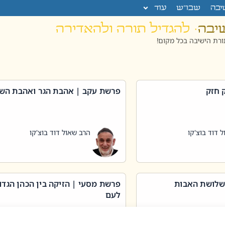
יבה
שבו”ש
עוד
שיבה
· להגדיל תורה ולהאדירה
רת הישיבה בכל מקום!
 חזק
פרשת עקב | אהבת הגר ואהבת הש
 דוד בוצ'קו
הרב שאול דוד בוצ'קו
שלושת האבות
פרשת מסעי | הזיקה בין הכהן הגדו
לעם