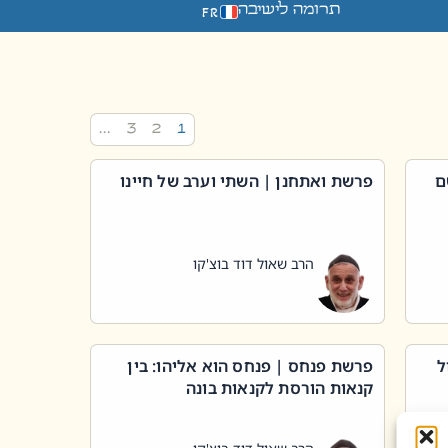
תרומה לישיבה
FR
…
3
2
1
ם
פרשת ואתחנן | השתי וערב של חיינו
הרב שאול דוד בוצ'קו
ל
פרשת פנחס | פנחס הוא אליהו: בין
קנאות הורסת לקנאות בונה