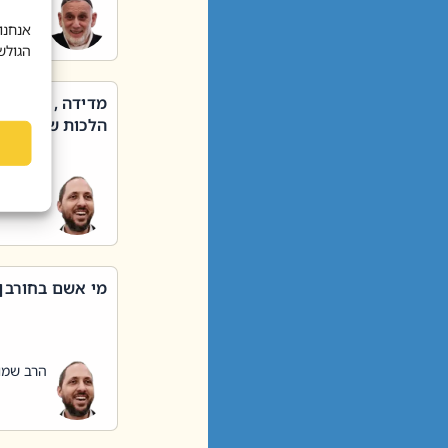
הרב שאול
אנחנו
הגולש
מדידה , קניה ,
הלכות שבת – סי
הרב שמו
מי אשם בחורבן
הרב שמו