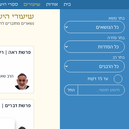
לתוכן
בית
אודות
שיעורים
ספרי היש
שיעורי הי
בחר נושא
נשארים מחוברים לתו
בחר סדרה
פרשת ראה | רק
בחר רב
הרב שאול
עד 15 דקות
החל
פרשת דברים | 