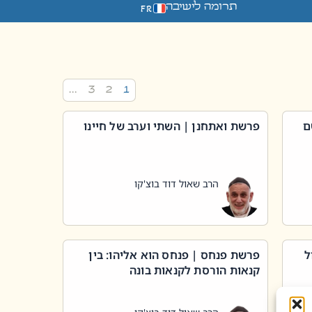
תרומה לישיבה
FR
…
3
2
1
ם
פרשת ואתחנן | השתי וערב של חיינו
הרב שאול דוד בוצ'קו
ל
פרשת פנחס | פנחס הוא אליהו: בין
קנאות הורסת לקנאות בונה