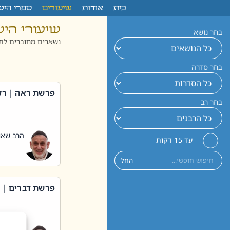
לתוכן
בית
אודות
שיעורים
ספרי היש
שיעורי הי
בחר נושא
נשארים מחוברים לתו
בחר סדרה
פרשת ראה | רק
בחר רב
הרב שאול
עד 15 דקות
החל
פרשת דברים | 