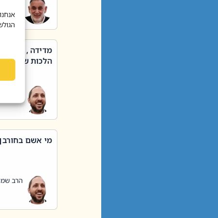
הרב שאול
אנחנו
הגולש
מדידה , קניה ,
הלכות שבת – סי
הרב שמו
מי אשם בחורבן
הרב שמו