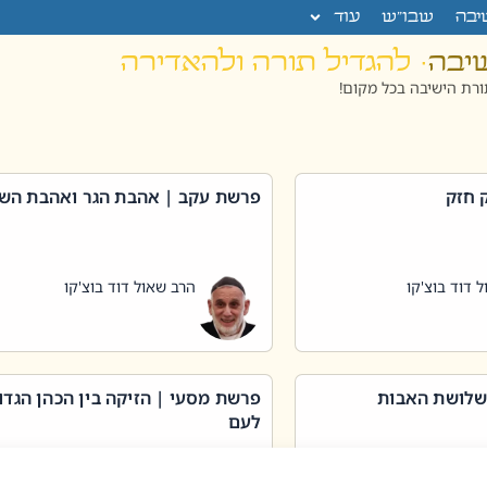
יבה
שבו”ש
עוד
שיבה
· להגדיל תורה ולהאדירה
רת הישיבה בכל מקום!
 חזק
פרשת עקב | אהבת הגר ואהבת הש
 דוד בוצ'קו
הרב שאול דוד בוצ'קו
שלושת האבות
פרשת מסעי | הזיקה בין הכהן הגדו
לעם