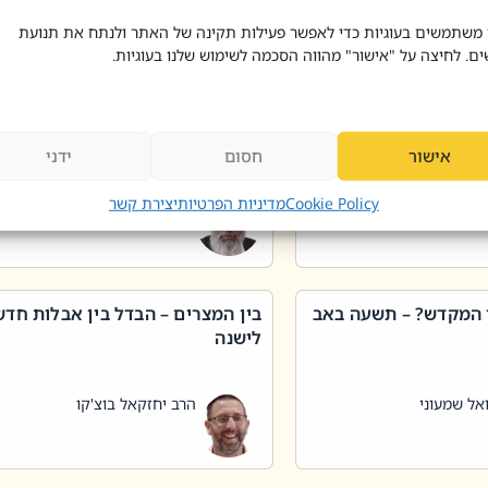
 דוד בוצ'קו
הרב שאול דוד בוצ'קו
 משתמשים בעוגיות כדי לאפשר פעילות תקינה של האתר ולנתח את תנועת
ים. לחיצה על "אישור" מהווה הסכמה לשימוש שלנו בעוגיות.
 שטיפת כלים בשבת –
ליקוטי מוהר"ן תניינא – גם לצדיקי
מן שכג
האמת יש ביטול תורה
אישור
חסום
ידני
אל שמעוני
הרב יאיר בידני
Cookie Policy
מדיניות הפרטיות
יצירת קשר
 המקדש? – תשעה באב
בין המצרים – הבדל בין אבלות חד
לישנה
אל שמעוני
הרב יחזקאל בוצ'קו