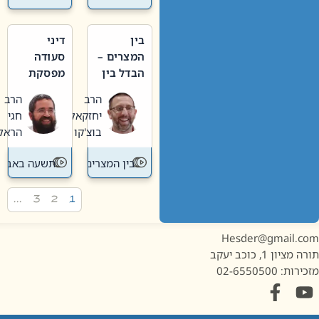
בין
דיני
המצרים –
סעודה
הבדל בין
מפסקת
אבלות
וערב
הרב
הרב
חדשה
תשעה
יחזקאל
חגי
לישנה
באב
בוצ'קו
הראל
בין המצרים
תשעה באב
…
3
2
1
Hesder@gmail.c
מציון 1, כוכב יעקב
ות: 02-6550500