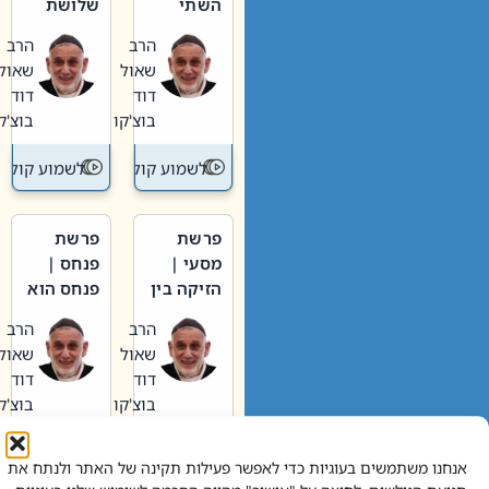
השתי
שלושת
וערב של
האבות
הרב
הרב
חיינו
שאול
שאול
דוד
דוד
בוצ'קו
בוצ'קו
לשמוע קול תורה – מדרש בפרשה
לשמוע קול תור
פרשת
פרשת
מסעי |
פנחס |
הזיקה בין
פנחס הוא
הכהן
אליהו: בין
הרב
הרב
הגדול לעם
קנאות
שאול
שאול
הורסת
דוד
דוד
לקנאות
בוצ'קו
בוצ'קו
בונה
לשמוע קול תורה – מדרש בפרשה
לשמוע קול תור
אנחנו משתמשים בעוגיות כדי לאפשר פעילות תקינה של האתר ולנתח את