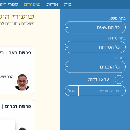
לתוכן
בית
אודות
שיעורים
ספרי היש
שיעורי הי
בחר נושא
נשארים מחוברים לתו
בחר סדרה
פרשת ראה | רק
בחר רב
הרב שאול
עד 15 דקות
החל
פרשת דברים | 