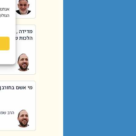
הרב שאול
אנחנו
הגולש
מדידה , קניה ,
הלכות שבת – סי
הרב שמו
מי אשם בחורבן
הרב שמו