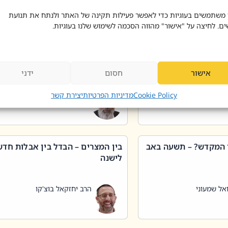
 דוד בוצ'קו
הרב שאול דוד בוצ'קו
 משתמשים בעוגיות כדי לאפשר פעילות תקינה של האתר ולנתח את תנועת
ים. לחיצה על "אישור" מהווה הסכמה לשימוש שלנו בעוגיות.
 שטיפת כלים בשבת –
ליקוטי מוהר"ן תניינא – גם לצדיקי
מן שכג
האמת יש ביטול תורה
אישור
חסום
ידני
אל שמעוני
הרב יאיר בידני
Cookie Policy
מדיניות הפרטיות
יצירת קשר
 המקדש? – תשעה באב
בין המצרים – הבדל בין אבלות חד
לישנה
אל שמעוני
הרב יחזקאל בוצ'קו