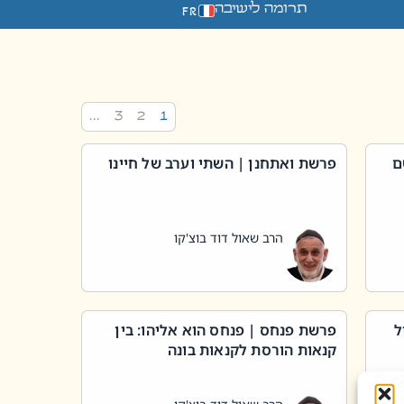
תרומה לישיבה
FR
…
3
2
1
ם
פרשת ואתחנן | השתי וערב של חיינו
הרב שאול דוד בוצ'קו
ל
פרשת פנחס | פנחס הוא אליהו: בין
קנאות הורסת לקנאות בונה