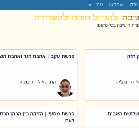
יבה
שבו”ש
עוד
שיבה
· להגדיל תורה ולהאדירה
רת הישיבה בכל מקום!
 חזק
פרשת עקב | אהבת הגר ואהבת הש
 דוד בוצ'קו
הרב שאול דוד בוצ'קו
שלושת האבות
פרשת מסעי | הזיקה בין הכהן הגדו
לעם