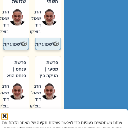
השתי
שלושת
וערב של
האבות
הרב
הרב
חיינו
שאול
שאול
דוד
דוד
בוצ'קו
בוצ'קו
לשמוע קול תורה – מדרש בפרשה
לשמוע קול תור
פרשת
פרשת
מסעי |
פנחס |
הזיקה בין
פנחס הוא
הכהן
אליהו: בין
הרב
הרב
הגדול לעם
קנאות
שאול
שאול
הורסת
דוד
דוד
לקנאות
בוצ'קו
בוצ'קו
בונה
לשמוע קול תורה – מדרש בפרשה
לשמוע קול תור
אנחנו משתמשים בעוגיות כדי לאפשר פעילות תקינה של האתר ולנתח את