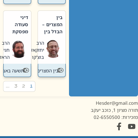
בין
דיני
המצרים –
סעודה
הבדל בין
מפסקת
אבלות
וערב
הרב
הרב
חדשה
תשעה
יחזקאל
חגי
לישנה
באב
בוצ'קו
הראל
בין המצרים
תשעה באב
…
3
2
1
Hesder@gmail.c
מציון 1, כוכב יעקב
ות: 02-6550500