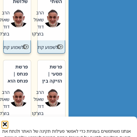
השתי
שלושת
וערב של
האבות
הרב
הרב
חיינו
שאול
שאול
דוד
דוד
בוצ'קו
בוצ'קו
לשמוע קול תורה – מדרש בפרשה
לשמוע קול תור
פרשת
פרשת
מסעי |
פנחס |
הזיקה בין
פנחס הוא
הכהן
אליהו: בין
הרב
הרב
הגדול לעם
קנאות
שאול
שאול
הורסת
דוד
דוד
לקנאות
בוצ'קו
בוצ'קו
בונה
לשמוע קול תורה – מדרש בפרשה
לשמוע קול תור
אנחנו משתמשים בעוגיות כדי לאפשר פעילות תקינה של האתר ולנתח את