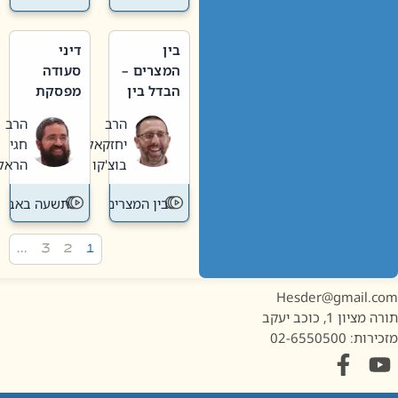
בין
דיני
המצרים –
סעודה
הבדל בין
מפסקת
אבלות
וערב
הרב
הרב
חדשה
תשעה
יחזקאל
חגי
לישנה
באב
בוצ'קו
הראל
בין המצרים
תשעה באב
…
3
2
1
Hesder@gmail.c
מציון 1, כוכב יעקב
ות: 02-6550500