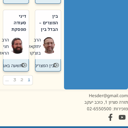
בין
דיני
המצרים –
סעודה
הבדל בין
מפסקת
אבלות
וערב
הרב
הרב
חדשה
תשעה
יחזקאל
חגי
לישנה
באב
בוצ'קו
הראל
בין המצרים
תשעה באב
…
3
2
1
Hesder@gmail.c
מציון 1, כוכב יעקב
ות: 02-6550500