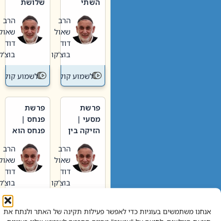
השתי
שלושת
וערב של
האבות
הרב
הרב
חיינו
שאול
שאול
דוד
דוד
בוצ'קו
בוצ'קו
לשמוע קול תורה – מדרש בפרשה
לשמוע קול תור
פרשת
פרשת
מסעי |
פנחס |
הזיקה בין
פנחס הוא
הכהן
אליהו: בין
הרב
הרב
הגדול לעם
קנאות
שאול
שאול
הורסת
דוד
דוד
לקנאות
בוצ'קו
בוצ'קו
בונה
לשמוע קול תורה – מדרש בפרשה
לשמוע קול תור
אנחנו משתמשים בעוגיות כדי לאפשר פעילות תקינה של האתר ולנתח את