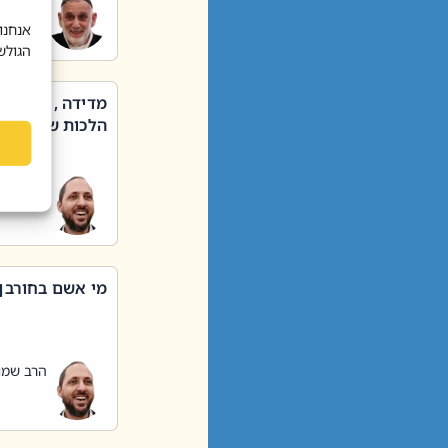
הרב שאול
אנחנו
הגולש
מדידה , קניה ,
הלכות שבת – סי
הרב שמו
מי אשם בחורבן
הרב שמו