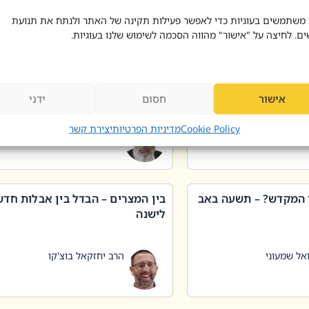
 דוד בוצ'קו
הרב שאול דוד בוצ'קו
 משתמשים בעוגיות כדי לאפשר פעילות תקינה של האתר ולנתח את תנועת
ים. לחיצה על "אישור" מהווה הסכמה לשימוש שלנו בעוגיות.
 שטיפת כלים בשבת –
ליקוטי מוהר"ן תניינא – גם לצדיקי
מן שכג
האמת יש ביטול תורה
אישור
חסום
ידני
אל שמעוני
הרב יאיר בידני
Cookie Policy
מדיניות הפרטיות
יצירת קשר
 המקדש? – תשעה באב
בין המצרים – הבדל בין אבלות חד
לישנה
אל שמעוני
הרב יחזקאל בוצ'קו