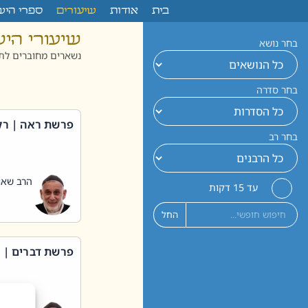
לתוכן
בית
אודות
שיעורים
ספרי היש
שיעורי הי
בחר נושא
נשארים מחוברים לתו
בחר סדרה
פרשת ראה | רק
בחר רב
הרב שאול
עד 15 דקות
החל
פרשת דברים | 