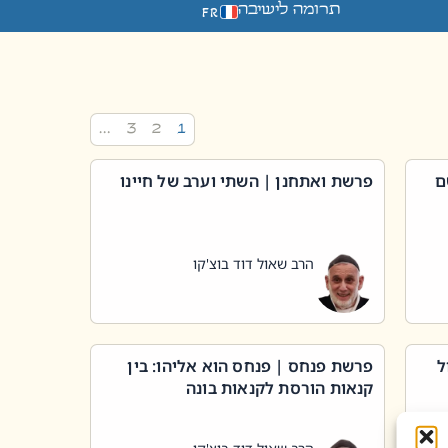
תרומה לישיבה
FR
…
3
2
1
ם
פרשת ואתחנן | השתי וערב של חיינו
הרב שאול דוד בוצ'קו
ל
פרשת פנחס | פנחס הוא אליהו: בין
קנאות הורסת לקנאות בונה