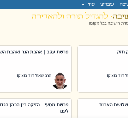
יבה
שבו”ש
עוד
שיבה
· להגדיל תורה ולהאדירה
רת הישיבה בכל מקום!
 חזק
פרשת עקב | אהבת הגר ואהבת הש
 דוד בוצ'קו
הרב שאול דוד בוצ'קו
שלושת האבות
פרשת מסעי | הזיקה בין הכהן הגדו
לעם