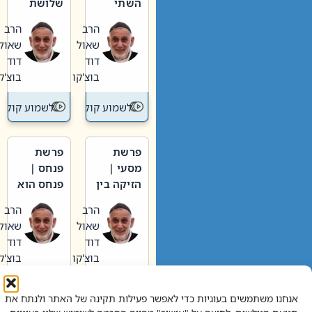
השתי
שלושת
וערב של
האבות
הרב
הרב
חיינו
שאול
שאול
דוד
דוד
בוצ'קו
בוצ'קו
לשמוע קול תורה – מדרש בפרשה
לשמוע קול תור
פרשת
פרשת
מסעי |
פנחס |
הזיקה בין
פנחס הוא
הכהן
אליהו: בין
הרב
הרב
הגדול לעם
קנאות
שאול
שאול
הורסת
דוד
דוד
לקנאות
בוצ'קו
בוצ'קו
בונה
לשמוע קול תורה – מדרש בפרשה
לשמוע קול תור
אנחנו משתמשים בעוגיות כדי לאפשר פעילות תקינה של האתר ולנתח את