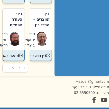
בין
דיני
המצרים –
סעודה
הבדל בין
מפסקת
אבלות
וערב
הרב
הרב
חדשה
תשעה
יחזקאל
חגי
לישנה
באב
בוצ'קו
הראל
בין המצרים
תשעה באב
…
3
2
1
Hesder@gmail.c
מציון 1, כוכב יעקב
ות: 02-6550500