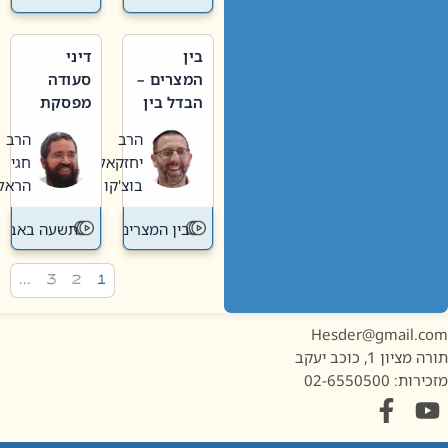
בין
דיני
המצרים –
סעודה
הבדל בין
מפסקת
אבלות
וערב
הרב
הרב
חדשה
תשעה
יחזקאל
חגי
לישנה
באב
בוצ'קו
הראל
בין המצרים
תשעה באב
…
3
2
1
Hesder@gmail.c
מציון 1, כוכב יעקב
ות: 02-6550500