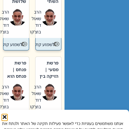
השתי
שלושת
וערב של
האבות
הרב
הרב
חיינו
שאול
שאול
דוד
דוד
בוצ'קו
בוצ'קו
לשמוע קול תורה – מדרש בפרשה
לשמוע קול תור
פרשת
פרשת
מסעי |
פנחס |
הזיקה בין
פנחס הוא
הכהן
אליהו: בין
הרב
הרב
הגדול לעם
קנאות
שאול
שאול
הורסת
דוד
דוד
לקנאות
בוצ'קו
בוצ'קו
בונה
לשמוע קול תורה – מדרש בפרשה
לשמוע קול תור
אנחנו משתמשים בעוגיות כדי לאפשר פעילות תקינה של האתר ולנתח את