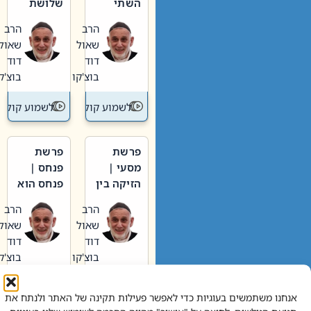
השתי
שלושת
וערב של
האבות
הרב
הרב
חיינו
שאול
שאול
דוד
דוד
בוצ'קו
בוצ'קו
לשמוע קול תורה – מדרש בפרשה
לשמוע קול תור
פרשת
פרשת
מסעי |
פנחס |
הזיקה בין
פנחס הוא
הכהן
אליהו: בין
הרב
הרב
הגדול לעם
קנאות
שאול
שאול
הורסת
דוד
דוד
לקנאות
בוצ'קו
בוצ'קו
בונה
לשמוע קול תורה – מדרש בפרשה
לשמוע קול תור
אנחנו משתמשים בעוגיות כדי לאפשר פעילות תקינה של האתר ולנתח את