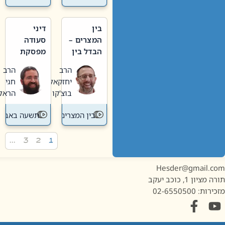
בין
דיני
המצרים –
סעודה
הבדל בין
מפסקת
אבלות
וערב
הרב
הרב
חדשה
תשעה
יחזקאל
חגי
לישנה
באב
בוצ'קו
הראל
בין המצרים
תשעה באב
…
3
2
1
Hesder@gmail.c
מציון 1, כוכב יעקב
ות: 02-6550500