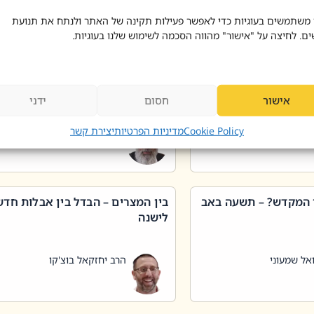
 דוד בוצ'קו
הרב שאול דוד בוצ'קו
 משתמשים בעוגיות כדי לאפשר פעילות תקינה של האתר ולנתח את תנועת
ים. לחיצה על "אישור" מהווה הסכמה לשימוש שלנו בעוגיות.
 שטיפת כלים בשבת –
ליקוטי מוהר"ן תניינא – גם לצדיקי
מן שכג
האמת יש ביטול תורה
אישור
חסום
ידני
אל שמעוני
הרב יאיר בידני
Cookie Policy
מדיניות הפרטיות
יצירת קשר
 המקדש? – תשעה באב
בין המצרים – הבדל בין אבלות חד
לישנה
אל שמעוני
הרב יחזקאל בוצ'קו