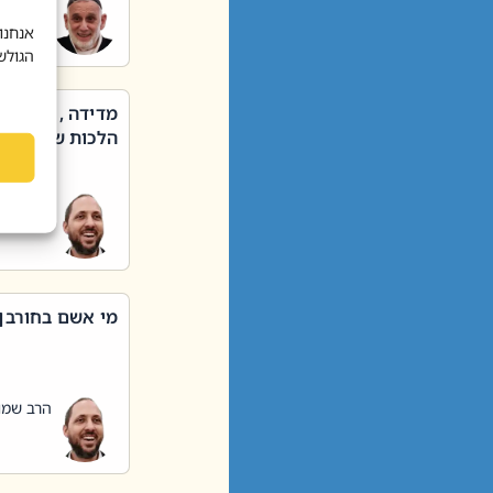
הרב שאול
אנחנו
הגולש
מדידה , קניה ,
הלכות שבת – סי
הרב שמו
מי אשם בחורבן
הרב שמו