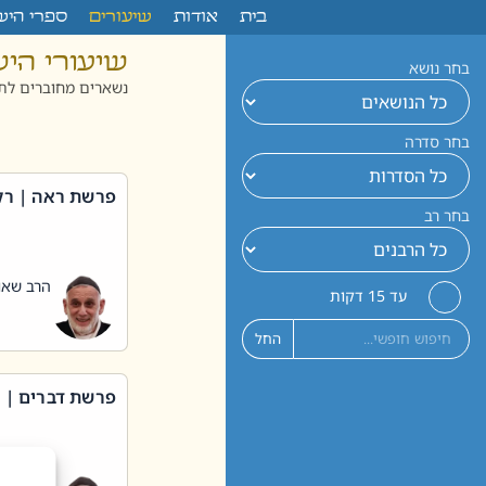
לתוכן
בית
אודות
שיעורים
ספרי היש
שיעורי הי
בחר נושא
נשארים מחוברים לתו
בחר סדרה
פרשת ראה | רק
בחר רב
הרב שאול
עד 15 דקות
החל
פרשת דברים | 