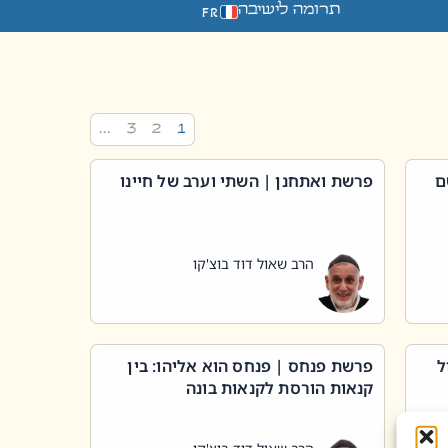
תרומה לישיבה
FR
…
3
2
1
ם
פרשת ואתחנן | השתי וערב של חיינו
הרב שאול דוד בוצ'קו
ל
פרשת פנחס | פנחס הוא אליהו: בין
קנאות הורסת לקנאות בונה