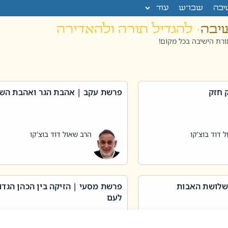
יבה
שבו”ש
עוד
שיבה
· להגדיל תורה ולהאדירה
רת הישיבה בכל מקום!
 חזק
פרשת עקב | אהבת הגר ואהבת הש
 דוד בוצ'קו
הרב שאול דוד בוצ'קו
שלושת האבות
פרשת מסעי | הזיקה בין הכהן הגדו
לעם