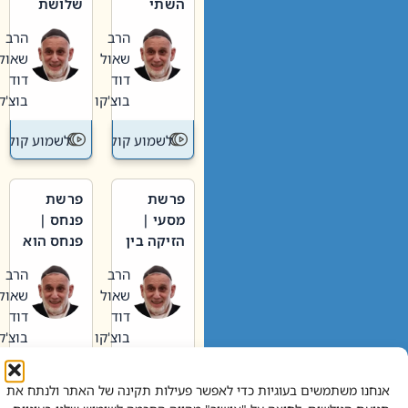
השתי
שלושת
וערב של
האבות
הרב
הרב
חיינו
שאול
שאול
דוד
דוד
בוצ'קו
בוצ'קו
לשמוע קול תורה – מדרש בפרשה
לשמוע קול תור
פרשת
פרשת
מסעי |
פנחס |
הזיקה בין
פנחס הוא
הכהן
אליהו: בין
הרב
הרב
הגדול לעם
קנאות
שאול
שאול
הורסת
דוד
דוד
לקנאות
בוצ'קו
בוצ'קו
בונה
לשמוע קול תורה – מדרש בפרשה
לשמוע קול תור
אנחנו משתמשים בעוגיות כדי לאפשר פעילות תקינה של האתר ולנתח את