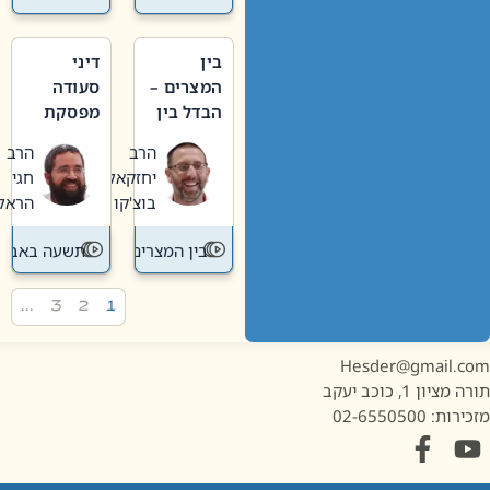
בין
דיני
המצרים –
סעודה
הבדל בין
מפסקת
אבלות
וערב
הרב
הרב
חדשה
תשעה
יחזקאל
חגי
לישנה
באב
בוצ'קו
הראל
בין המצרים
תשעה באב
…
3
2
1
Hesder@gmail.c
מציון 1, כוכב יעקב
ות: 02-6550500