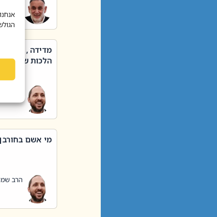
הרב שאול
אנחנו
הגולש
מדידה , קניה ,
הלכות שבת – סי
הרב שמו
מי אשם בחורבן
הרב שמו