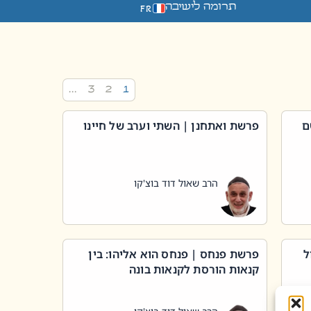
תרומה לישיבה
FR
…
3
2
1
ם
פרשת ואתחנן | השתי וערב של חיינו
הרב שאול דוד בוצ'קו
ל
פרשת פנחס | פנחס הוא אליהו: בין
קנאות הורסת לקנאות בונה