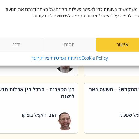
 דוד בוצ'קו
הרב שאול דוד בוצ'קו
 משתמשים בעוגיות כדי לאפשר פעילות תקינה של האתר ולנתח את תנועת
ים. לחיצה על "אישור" מהווה הסכמה לשימוש שלנו בעוגיות.
 שטיפת כלים בשבת –
ליקוטי מוהר"ן תניינא – גם לצדיקי
מן שכג
האמת יש ביטול תורה
אישור
חסום
ידני
אל שמעוני
הרב יאיר בידני
Cookie Policy
מדיניות הפרטיות
יצירת קשר
 המקדש? – תשעה באב
בין המצרים – הבדל בין אבלות חד
לישנה
אל שמעוני
הרב יחזקאל בוצ'קו