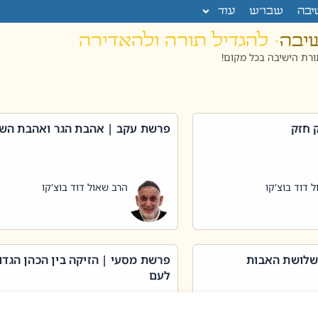
יבה
שבו”ש
עוד
שיבה
· להגדיל תורה ולהאדירה
רת הישיבה בכל מקום!
 חזק
פרשת עקב | אהבת הגר ואהבת הש
 דוד בוצ'קו
הרב שאול דוד בוצ'קו
שלושת האבות
פרשת מסעי | הזיקה בין הכהן הגדו
לעם