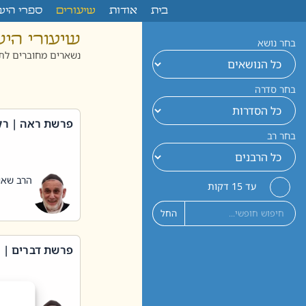
לתוכן
בית
אודות
שיעורים
ספרי היש
שיעורי הי
בחר נושא
נשארים מחוברים לתו
בחר סדרה
פרשת ראה | רק
בחר רב
הרב שאול
עד 15 דקות
החל
פרשת דברים | 