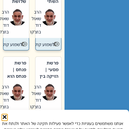
השתי
שלושת
וערב של
האבות
הרב
הרב
חיינו
שאול
שאול
דוד
דוד
בוצ'קו
בוצ'קו
לשמוע קול תורה – מדרש בפרשה
לשמוע קול תור
פרשת
פרשת
מסעי |
פנחס |
הזיקה בין
פנחס הוא
הכהן
אליהו: בין
הרב
הרב
הגדול לעם
קנאות
שאול
שאול
הורסת
דוד
דוד
לקנאות
בוצ'קו
בוצ'קו
בונה
לשמוע קול תורה – מדרש בפרשה
לשמוע קול תור
אנחנו משתמשים בעוגיות כדי לאפשר פעילות תקינה של האתר ולנתח את