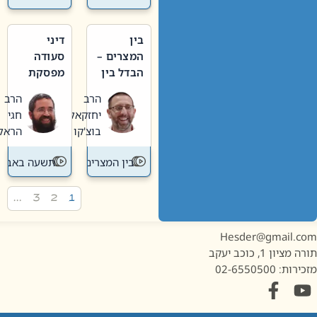
בין
דיני
המצרים –
סעודה
הבדל בין
מפסקת
אבלות
וערב
הרב
הרב
חדשה
תשעה
יחזקאל
חגי
לישנה
באב
בוצ'קו
הראל
בין המצרים
תשעה באב
…
3
2
1
Hesder@gmail.c
מציון 1, כוכב יעקב
ות: 02-6550500