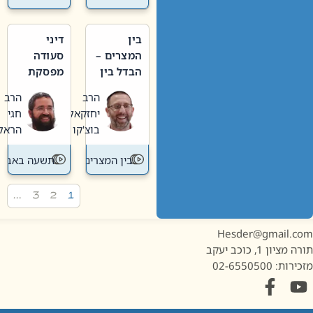
בין
דיני
המצרים –
סעודה
הבדל בין
מפסקת
אבלות
וערב
הרב
הרב
חדשה
תשעה
יחזקאל
חגי
לישנה
באב
בוצ'קו
הראל
בין המצרים
תשעה באב
…
3
2
1
Hesder@gmail.c
מציון 1, כוכב יעקב
ות: 02-6550500