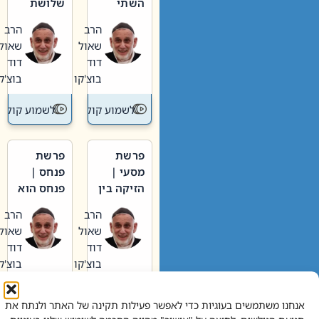
השתי
שלושת
וערב של
האבות
הרב
הרב
חיינו
שאול
שאול
דוד
דוד
בוצ'קו
בוצ'קו
לשמוע קול תורה – מדרש בפרשה
לשמוע קול תור
פרשת
פרשת
מסעי |
פנחס |
הזיקה בין
פנחס הוא
הכהן
אליהו: בין
הרב
הרב
הגדול לעם
קנאות
שאול
שאול
הורסת
דוד
דוד
לקנאות
בוצ'קו
בוצ'קו
בונה
לשמוע קול תורה – מדרש בפרשה
לשמוע קול תור
אנחנו משתמשים בעוגיות כדי לאפשר פעילות תקינה של האתר ולנתח את