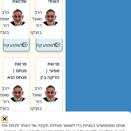
השתי
שלושת
וערב של
האבות
הרב
הרב
חיינו
שאול
שאול
דוד
דוד
בוצ'קו
בוצ'קו
לשמוע קול תורה – מדרש בפרשה
לשמוע קול תור
פרשת
פרשת
מסעי |
פנחס |
הזיקה בין
פנחס הוא
הכהן
אליהו: בין
הרב
הרב
הגדול לעם
קנאות
שאול
שאול
הורסת
דוד
דוד
לקנאות
בוצ'קו
בוצ'קו
בונה
לשמוע קול תורה – מדרש בפרשה
לשמוע קול תור
אנחנו משתמשים בעוגיות כדי לאפשר פעילות תקינה של האתר ולנתח את