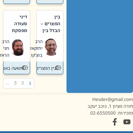
בין
דיני
המצרים –
סעודה
הבדל בין
מפסקת
אבלות
וערב
הרב
הרב
חדשה
תשעה
יחזקאל
חגי
לישנה
באב
בוצ'קו
הראל
בין המצרים
תשעה באב
…
3
2
1
Hesder@gmail.c
מציון 1, כוכב יעקב
ות: 02-6550500