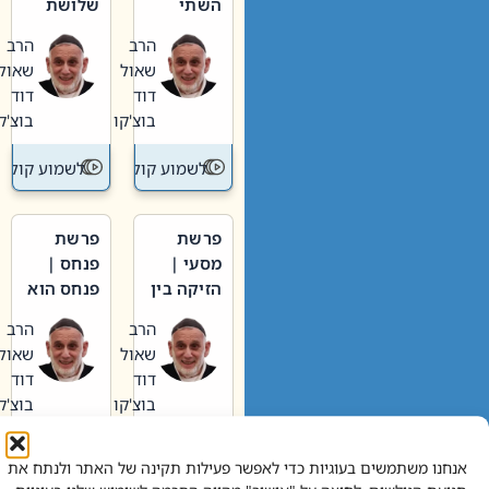
השתי
שלושת
וערב של
האבות
הרב
הרב
חיינו
שאול
שאול
דוד
דוד
בוצ'קו
בוצ'קו
לשמוע קול תורה – מדרש בפרשה
לשמוע קול תור
פרשת
פרשת
מסעי |
פנחס |
הזיקה בין
פנחס הוא
הכהן
אליהו: בין
הרב
הרב
הגדול לעם
קנאות
שאול
שאול
הורסת
דוד
דוד
לקנאות
בוצ'קו
בוצ'קו
בונה
לשמוע קול תורה – מדרש בפרשה
לשמוע קול תור
אנחנו משתמשים בעוגיות כדי לאפשר פעילות תקינה של האתר ולנתח את