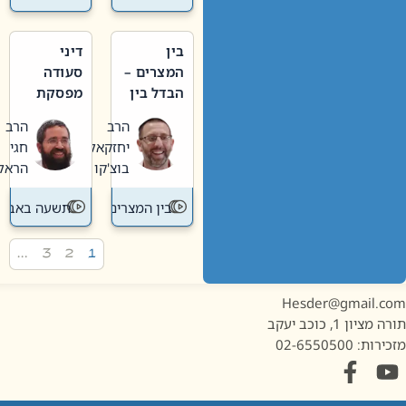
בין
דיני
המצרים –
סעודה
הבדל בין
מפסקת
אבלות
וערב
הרב
הרב
חדשה
תשעה
יחזקאל
חגי
לישנה
באב
בוצ'קו
הראל
בין המצרים
תשעה באב
…
3
2
1
Hesder@gmail.c
מציון 1, כוכב יעקב
ות: 02-6550500