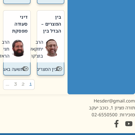
בין
דיני
המצרים –
סעודה
הבדל בין
מפסקת
אבלות
וערב
הרב
הרב
חדשה
תשעה
יחזקאל
חגי
לישנה
באב
בוצ'קו
הראל
בין המצרים
תשעה באב
…
3
2
1
Hesder@gmail.c
מציון 1, כוכב יעקב
ות: 02-6550500