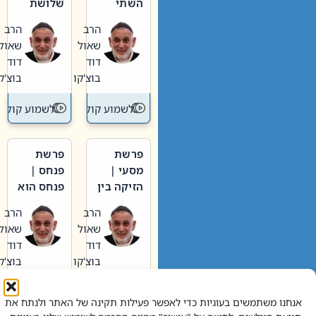
השתי
שלושת
וערב של
האבות
הרב
הרב
חיינו
שאול
שאול
דוד
דוד
בוצ'קו
בוצ'קו
לשמוע קול תורה – מדרש בפרשה
לשמוע קול תור
פרשת
פרשת
מסעי |
פנחס |
הזיקה בין
פנחס הוא
הכהן
אליהו: בין
הרב
הרב
הגדול לעם
קנאות
שאול
שאול
הורסת
דוד
דוד
לקנאות
בוצ'קו
בוצ'קו
בונה
לשמוע קול תורה – מדרש בפרשה
לשמוע קול תור
אנחנו משתמשים בעוגיות כדי לאפשר פעילות תקינה של האתר ולנתח את