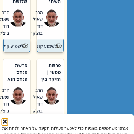
השתי
שלושת
וערב של
האבות
הרב
הרב
חיינו
שאול
שאול
דוד
דוד
בוצ'קו
בוצ'קו
לשמוע קול תורה – מדרש בפרשה
לשמוע קול תור
פרשת
פרשת
מסעי |
פנחס |
הזיקה בין
פנחס הוא
הכהן
אליהו: בין
הרב
הרב
הגדול לעם
קנאות
שאול
שאול
הורסת
דוד
דוד
לקנאות
בוצ'קו
בוצ'קו
בונה
לשמוע קול תורה – מדרש בפרשה
לשמוע קול תור
אנחנו משתמשים בעוגיות כדי לאפשר פעילות תקינה של האתר ולנתח את