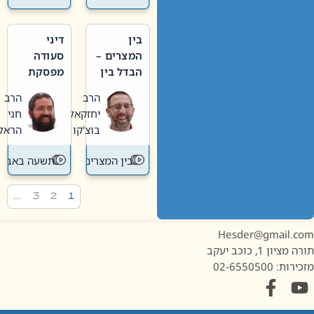
בין
דיני
המצרים –
סעודה
הבדל בין
מפסקת
אבלות
וערב
הרב
הרב
חדשה
תשעה
יחזקאל
חגי
לישנה
באב
בוצ'קו
הראל
בין המצרים
תשעה באב
…
3
2
1
Hesder@gmail.c
מציון 1, כוכב יעקב
ות: 02-6550500