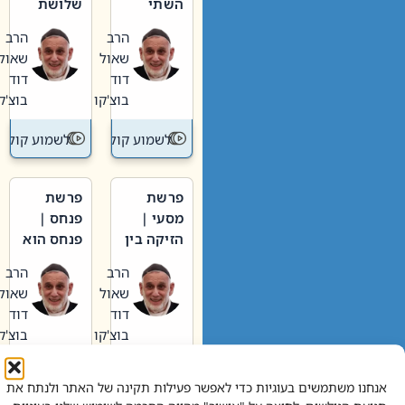
השתי
שלושת
וערב של
האבות
הרב
הרב
חיינו
שאול
שאול
דוד
דוד
בוצ'קו
בוצ'קו
לשמוע קול תורה – מדרש בפרשה
לשמוע קול תור
פרשת
פרשת
מסעי |
פנחס |
הזיקה בין
פנחס הוא
הכהן
אליהו: בין
הרב
הרב
הגדול לעם
קנאות
שאול
שאול
הורסת
דוד
דוד
לקנאות
בוצ'קו
בוצ'קו
בונה
לשמוע קול תורה – מדרש בפרשה
לשמוע קול תור
אנחנו משתמשים בעוגיות כדי לאפשר פעילות תקינה של האתר ולנתח את