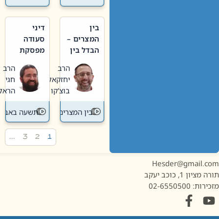
בין
דיני
המצרים –
סעודה
הבדל בין
מפסקת
אבלות
וערב
הרב
הרב
חדשה
תשעה
יחזקאל
חגי
לישנה
באב
בוצ'קו
הראל
בין המצרים
תשעה באב
…
3
2
1
Hesder@gmail.c
מציון 1, כוכב יעקב
ות: 02-6550500