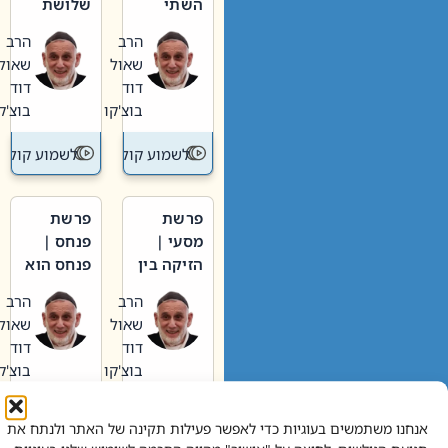
השתי
שלושת
וערב של
האבות
הרב
הרב
חיינו
שאול
שאול
דוד
דוד
בוצ'קו
בוצ'קו
לשמוע קול תורה – מדרש בפרשה
לשמוע קול תור
פרשת
פרשת
מסעי |
פנחס |
הזיקה בין
פנחס הוא
הכהן
אליהו: בין
הרב
הרב
הגדול לעם
קנאות
שאול
שאול
הורסת
דוד
דוד
לקנאות
בוצ'קו
בוצ'קו
בונה
לשמוע קול תורה – מדרש בפרשה
לשמוע קול תור
אנחנו משתמשים בעוגיות כדי לאפשר פעילות תקינה של האתר ולנתח את