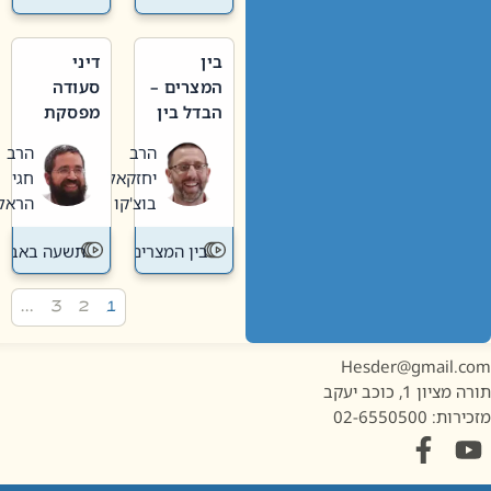
בין
דיני
המצרים –
סעודה
הבדל בין
מפסקת
אבלות
וערב
הרב
הרב
חדשה
תשעה
יחזקאל
חגי
לישנה
באב
בוצ'קו
הראל
בין המצרים
תשעה באב
…
3
2
1
Hesder@gmail.c
מציון 1, כוכב יעקב
ות: 02-6550500