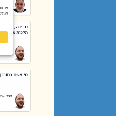
הרב שאול
אנחנו
הגולש
מדידה , קניה ,
הלכות שבת – סי
הרב שמו
מי אשם בחורבן
הרב שמו