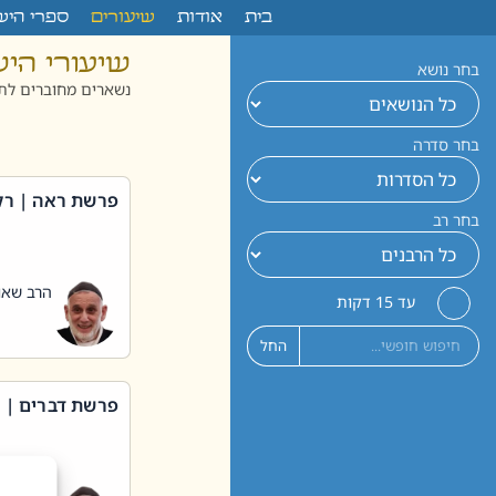
לתוכן
בית
אודות
שיעורים
ספרי היש
שיעורי הי
בחר נושא
נשארים מחוברים לתו
בחר סדרה
פרשת ראה | רק
בחר רב
הרב שאול
עד 15 דקות
החל
פרשת דברים | 