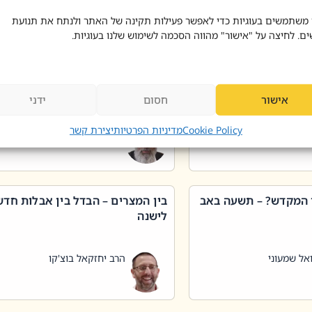
 דוד בוצ'קו
הרב שאול דוד בוצ'קו
 משתמשים בעוגיות כדי לאפשר פעילות תקינה של האתר ולנתח את תנועת
ים. לחיצה על "אישור" מהווה הסכמה לשימוש שלנו בעוגיות.
 שטיפת כלים בשבת –
ליקוטי מוהר"ן תניינא – גם לצדיקי
מן שכג
האמת יש ביטול תורה
אישור
חסום
ידני
אל שמעוני
הרב יאיר בידני
Cookie Policy
מדיניות הפרטיות
יצירת קשר
 המקדש? – תשעה באב
בין המצרים – הבדל בין אבלות חד
לישנה
אל שמעוני
הרב יחזקאל בוצ'קו