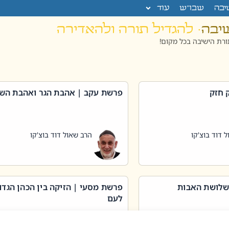
יבה
שבו”ש
עוד
שיבה
· להגדיל תורה ולהאדירה
רת הישיבה בכל מקום!
 חזק
פרשת עקב | אהבת הגר ואהבת הש
 דוד בוצ'קו
הרב שאול דוד בוצ'קו
שלושת האבות
פרשת מסעי | הזיקה בין הכהן הגדו
לעם