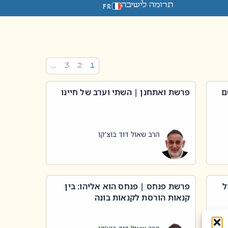
תרומה לישיבה
FR
…
3
2
1
ם
פרשת ואתחנן | השתי וערב של חיינו
הרב שאול דוד בוצ'קו
ל
פרשת פנחס | פנחס הוא אליהו: בין
קנאות הורסת לקנאות בונה