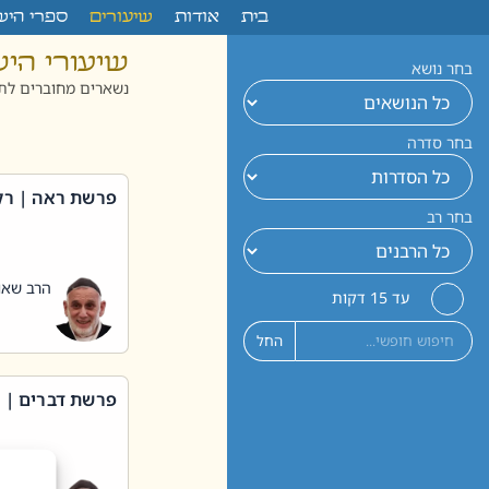
לתוכן
בית
אודות
שיעורים
ספרי היש
שיעורי הי
בחר נושא
נשארים מחוברים לתו
בחר סדרה
פרשת ראה | רק
בחר רב
הרב שאול
עד 15 דקות
החל
פרשת דברים | 