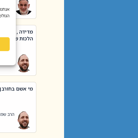
הרב שאול
אנחנו
הגולש
מדידה , קניה ,
הלכות שבת – סי
הרב שמו
מי אשם בחורבן
הרב שמו