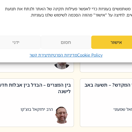
 דוד בוצ'קו
הרב שאול דוד בוצ'קו
 משתמשים בעוגיות כדי לאפשר פעילות תקינה של האתר ולנתח את תנועת
ים. לחיצה על "אישור" מהווה הסכמה לשימוש שלנו בעוגיות.
 שטיפת כלים בשבת –
ליקוטי מוהר"ן תניינא – גם לצדיקי
מן שכג
האמת יש ביטול תורה
אישור
חסום
ידני
אל שמעוני
הרב יאיר בידני
Cookie Policy
מדיניות הפרטיות
יצירת קשר
 המקדש? – תשעה באב
בין המצרים – הבדל בין אבלות חד
לישנה
אל שמעוני
הרב יחזקאל בוצ'קו