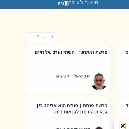
תרומה לישיבה
FR
…
3
2
1
ם
פרשת ואתחנן | השתי וערב של חיינו
הרב שאול דוד בוצ'קו
ל
פרשת פנחס | פנחס הוא אליהו: בין
קנאות הורסת לקנאות בונה