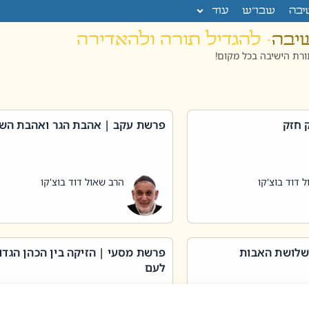
יבה
שבו”ש
עוד
שיבה
· להגדיל תורה ולהאדירה
רת הישיבה בכל מקום!
 חזק
פרשת עקב | אהבת הגר ואהבת הש
 דוד בוצ'קו
הרב שאול דוד בוצ'קו
שלושת האבות
פרשת מסעי | הזיקה בין הכהן הגדו
לעם