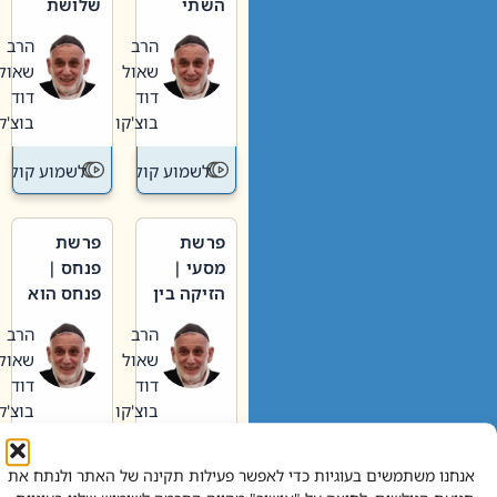
השתי
שלושת
וערב של
האבות
הרב
הרב
חיינו
שאול
שאול
דוד
דוד
בוצ'קו
בוצ'קו
לשמוע קול תורה – מדרש בפרשה
לשמוע קול תור
פרשת
פרשת
מסעי |
פנחס |
הזיקה בין
פנחס הוא
הכהן
אליהו: בין
הרב
הרב
הגדול לעם
קנאות
שאול
שאול
הורסת
דוד
דוד
לקנאות
בוצ'קו
בוצ'קו
בונה
לשמוע קול תורה – מדרש בפרשה
לשמוע קול תור
אנחנו משתמשים בעוגיות כדי לאפשר פעילות תקינה של האתר ולנתח את