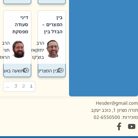
בין
דיני
המצרים –
סעודה
הבדל בין
מפסקת
אבלות
וערב
הרב
הרב
חדשה
תשעה
יחזקאל
חגי
לישנה
באב
בוצ'קו
הראל
בין המצרים
תשעה באב
…
3
2
1
Hesder@gmail.c
מציון 1, כוכב יעקב
ות: 02-6550500